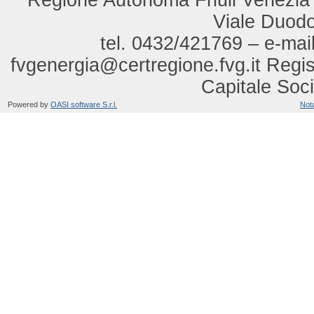
Regione Autonoma Friuli Venezia Gi
Viale Duod
tel. 0432/421769 – e-mail
fvgenergia@certregione.fvg.it Regi
Capitale Soci
Powered by
OASI software S.r.l.
Nota