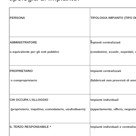
PERSONA
TIPOLOGIA IMPIANTO (TIPO D
I
AMMINISTRATORE
npianti centralizzati
o equivalente per gli enti pubblici
(condomini, scuole, ospedali,
PROPRIETARIO
Impianti centralizzati
o comproprietario
(fabbricati non provvisti di am
CHI OCCUPA L'ALLOGGIO
Impianti individuali
(proprietario, inquilino, comodatario, usufruttuario)
(appartamento, ufficio, negozio,
IL TERZO RESPONSABILE *
Impianti individuali e centraliz