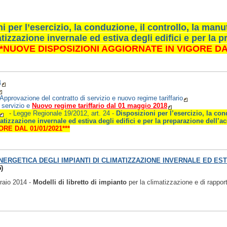
i per l’esercizio, la conduzione, il controllo, la man
atizzazione invernale ed estiva degli edifici e per la 
**NUOVE DISPOSIZIONI AGGIORNATE IN VIGORE DAL
4
azione del contratto di servizio e nuovo regime tariffario
 servizio e
Nuovo regime tariffario dal 01 maggio 2018
-
Legge Regionale 19/2012, art. 24 -
Disposizioni per l’esercizio, la cond
tizzazione invernale ed estiva degli edifici e per la preparazione dell’a
RE DAL 01/01/2021***
NERGETICA DEGLI IMPIANTI DI CLIMATIZZAZIONE INVERNALE ED EST
)
raio 2014 -
Modelli di libretto di impianto
per la climatizzazione e di rapport