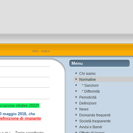
Vedi
·
Indice
Menu
Chi siamo
Normative
* Sanzioni
* Difformità
Periodicità
Definizioni
icazione ottobre 2022!!
News
30 maggio 2018, che
Domande frequenti
efinizione di impianto
Società trasparente
Avvisi e Bandi
e s.m.i. - Testo coordinato
Offerte di lavoro