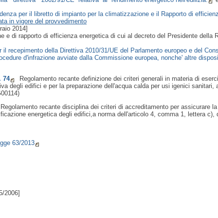
 il libretto di impianto per la climatizzazione e il Rapporto di efficienz
ata in vigore del provvedimento
aio 2014]
ione e di rapporto di efficienza energetica di cui al decreto del Presidente dell
l recepimento della Direttiva 2010/31/UE del Parlamento europeo e del Cons
 procedure d'infrazione avviate dalla Commissione europea, nonche' altre dispos
. 74
Regolamento recante definizione dei criteri generali in materia di eserc
 degli edifici e per la preparazione dell'acqua calda per usi igenici sanitari,
3G00114)
Regolamento recante disciplina dei criteri di accreditamento per assicurare la
ificazione energetica degli edifici,a norma dell'articolo 4, comma 1, lettera c), 
Legge 63/2013
05/2006]