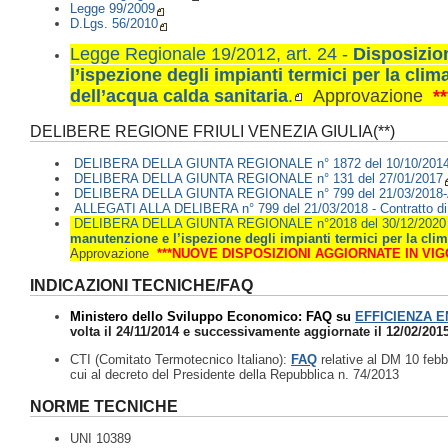
Legge 99/2009
D.Lgs. 56/2010
Legge Regionale 19/2012, art. 24 -
Disposizion
l’ispezione degli impianti termici per la clim
dell’acqua calda sanitaria
.
Approvazione
*
DELIBERE REGIONE FRIULI VENEZIA GIULIA(**)
DELIBERA DELLA GIUNTA REGIONALE n° 1872 del 10/10/201
DELIBERA DELLA GIUNTA REGIONALE n° 131 del 27/01/2017
DELIBERA DELLA GIUNTA REGIONALE n° 799 del 21/03/2018-Approv
ALLEGATI ALLA DELIBERA n° 799 del 21/03/2018 - Contratto di
DELIBERA DELLA GIUNTA REGIONALE n°2018 del 30/12/2020
manutenzione e l’ispezione degli impianti termici per la clima
Approvazione
***NUOVE DISPOSIZIONI AGGIORNATE IN VIGO
INDICAZIONI TECNICHE/FAQ
Ministero dello Sviluppo Economico: FAQ su
EFFICIENZA E
volta il 24/11/2014 e successivamente aggiornate il 12/02/2015
CTI (Comitato Termotecnico Italiano):
FAQ
relative al DM 10 febb
cui al decreto del Presidente della Repubblica n. 74/2013
NORME TECNICHE
UNI 10389