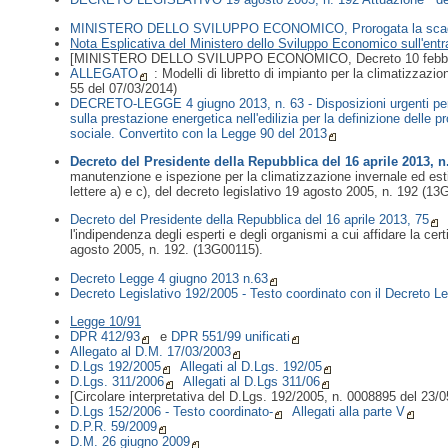
MINISTERO DELLO SVILUPPO ECONOMICO, Prorogata la scadenza per
Nota Esplicativa del Ministero dello Sviluppo Economico sull'entr
[MINISTERO DELLO SVILUPPO ECONOMICO, Decreto 10 febbr
ALLEGATO
: Modelli di libretto di impianto per la climatizzaz
55 del 07/03/2014)
DECRETO-LEGGE 4 giugno 2013, n. 63 - Disposizioni urgenti per i
sulla prestazione energetica nell'edilizia per la definizione delle
sociale.
Convertito con la Legge 90 del 2013
Decreto del Presidente della Repubblica del 16 aprile 2013, n
manutenzione e ispezione per la climatizzazione invernale ed estiva
lettere a) e c), del decreto legislativo 19 agosto 2005, n. 192 (1
Decreto del Presidente della Repubblica del 16 aprile 2013, 75
l'indipendenza degli esperti e degli organismi a cui affidare la cert
agosto 2005, n. 192. (13G00115).
Decreto Legge 4 giugno 2013 n.63
Decreto Legislativo 192/2005 - Testo coordinato con il Decreto 
Legge 10/91
DPR 412/93
e
DPR 551/99 unificati
Allegato al D.M. 17/03/2003
D.Lgs 192/2005
Allegati al D.Lgs. 192/05
D.Lgs. 311/2006
Allegati al D.Lgs 311/06
[Circolare interpretativa del D.Lgs. 192/2005, n. 0008895 del 23/
D.Lgs 152/2006 - Testo coordinato-
Allegati alla parte V
D.P.R. 59/2009
D.M. 26 giugno 2009