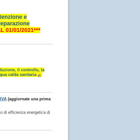
utenzione e
preparazione
 01/01/2021***
uzione, il controllo, la
cqua calda sanitaria
.
IVA
(aggiornate una prima
o di efficienza energetica di