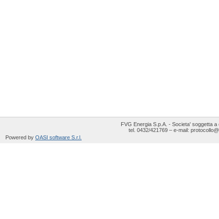
FVG Energia S.p.A. - Societa' soggetta a 
tel. 0432/421769 – e-mail: protocollo@
Powered by
OASI software S.r.l.