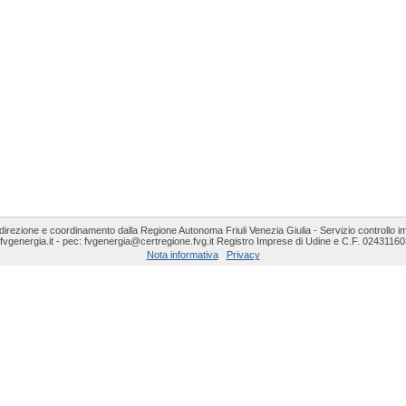
direzione e coordinamento dalla Regione Autonoma Friuli Venezia Giulia - Servizio controllo i
fvgenergia.it - pec: fvgenergia@certregione.fvg.it Registro Imprese di Udine e C.F. 024311603
Nota informativa
Privacy