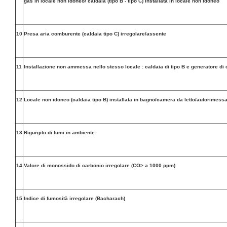
gas in locale non idoneo/ caldaia (tipo B - tipo C) installata in locale non idoneo
10
Presa aria comburente (caldaia tipo C) irregolare/assente
11
Installazione non ammessa nello stesso locale : caldaia di tipo B e generatore di 
12
Locale non idoneo (caldaia tipo B) installata in bagno/camera da letto/autorimess
13
Rigurgito di fumi in ambiente
14
Valore di monossido di carbonio irregolare (CO> a 1000 ppm)
15
Indice di fumosità irregolare (Bacharach)