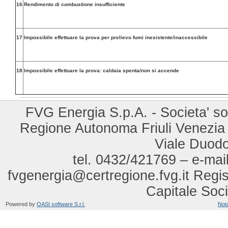
16
Rendimento di combustione insufficiente
17
Impossibile effettuare la prova per prelievo fumi inesistente/inaccessibile
18
Impossibile effettuare la prova: caldaia spenta/non si accende
FVG Energia S.p.A. - Societa' so
Regione Autonoma Friuli Venezia Gi
Viale Duod
tel. 0432/421769 – e-mail
fvgenergia@certregione.fvg.it Regi
Capitale Soci
Powered by
OASI software S.r.l.
Nota