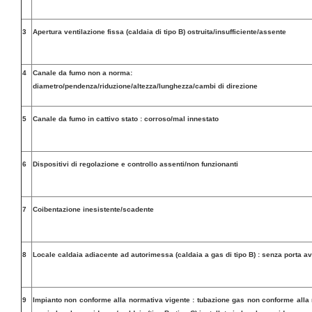
3
Apertura ventilazione fissa (caldaia di tipo B) ostruita/insufficiente/assente
4
Canale da fumo non a norma:
diametro/pendenza/riduzione/altezza/lunghezza/cambi di direzione
5
Canale da fumo in cattivo stato : corroso/mal innestato
6
Dispositivi di regolazione e controllo assenti/non funzionanti
7
Coibentazione inesistente/scadente
8
Locale caldaia adiacente ad autorimessa (caldaia a gas di tipo B) : senza porta a
9
Impianto non conforme alla normativa vigente : tubazione gas non conforme alla