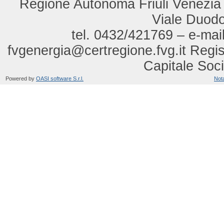
Regione Autonoma Friuli Venezia Gi
Viale Duod
tel. 0432/421769 – e-mail
fvgenergia@certregione.fvg.it Regi
Capitale Soci
Powered by
OASI software S.r.l.
Nota