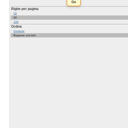
Righe per pagina
10
30
100
Ordine
Comune
Ragione sociale