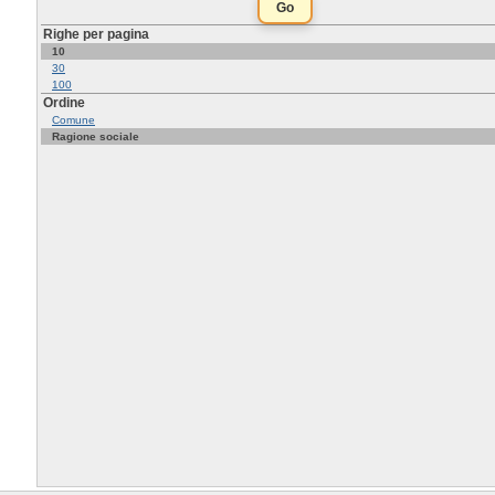
Righe per pagina
10
30
100
Ordine
Comune
Ragione sociale