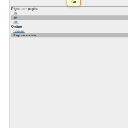
Righe per pagina
10
30
100
Ordine
Comune
Ragione sociale