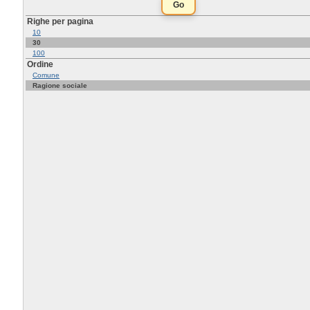
Righe per pagina
10
30
100
Ordine
Comune
Ragione sociale