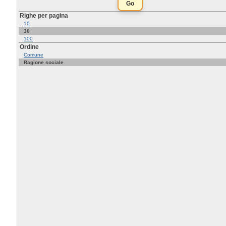
Righe per pagina
10
30
100
Ordine
Comune
Ragione sociale