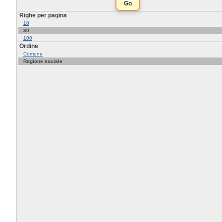
Righe per pagina
10
30
100
Ordine
Comune
Ragione sociale