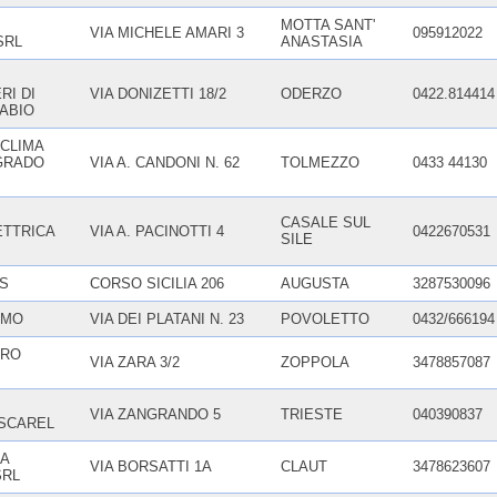
MOTTA SANT'
VIA MICHELE AMARI 3
095912022
SRL
ANASTASIA
RI DI
VIA DONIZETTI 18/2
ODERZO
0422.814414
FABIO
CLIMA
EGRADO
VIA A. CANDONI N. 62
TOLMEZZO
0433 44130
CASALE SUL
TTRICA
VIA A. PACINOTTI 4
0422670531
SILE
LS
CORSO SICILIA 206
AUGUSTA
3287530096
IMO
VIA DEI PLATANI N. 23
POVOLETTO
0432/666194
ARO
VIA ZARA 3/2
ZOPPOLA
3478857087
VIA ZANGRANDO 5
TRIESTE
040390837
 SCAREL
LA
VIA BORSATTI 1A
CLAUT
3478623607
SRL