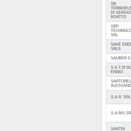
SB
TERMOELE
DI SERGIO
BOATTO
SBP
TECHNOLO
SRL
SAVE ENE
SRLS
SAUBER S.
S.A.T.DI 
ENNIO
SARTORE
ALESSAND
S.A.R. SRL
S.A.RIS.S
SANTIN