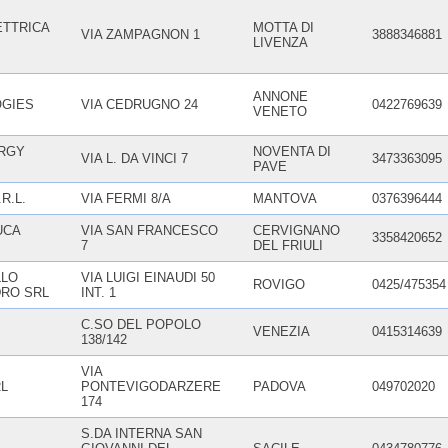
TTRICA
MOTTA DI
VIA ZAMPAGNON 1
3888346881
LIVENZA
ANNONE
GIES
VIA CEDRUGNO 24
0422769639
VENETO
RGY
NOVENTA DI
VIA L. DA VINCI 7
3473363095
PAVE
R.L.
VIA FERMI 8/A
MANTOVA
0376396444
DUCA
VIA SAN FRANCESCO
CERVIGNANO
3358420652
7
DEL FRIULI
LLO
VIA LUIGI EINAUDI 50
ROVIGO
0425/475354
RO SRL
INT. 1
C.SO DEL POPOLO
VENEZIA
0415314639
138/142
VIA
RL
PONTEVIGODARZERE
PADOVA
049702020
174
S.DA INTERNA SAN