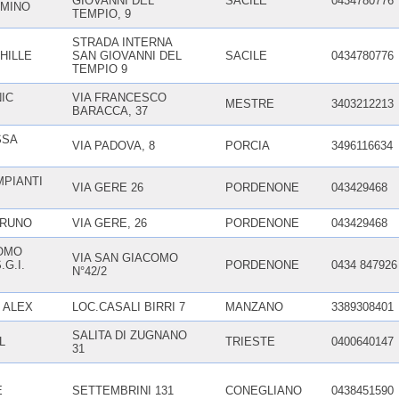
GIOVANNI DEL
SACILE
0434780776
MINO
TEMPIO, 9
STRADA INTERNA
HILLE
SAN GIOVANNI DEL
SACILE
0434780776
TEMPIO 9
IC
VIA FRANCESCO
MESTRE
3403212213
BARACCA, 37
SSA
VIA PADOVA, 8
PORCIA
3496116634
MPIANTI
VIA GERE 26
PORDENONE
043429468
BRUNO
VIA GERE, 26
PORDENONE
043429468
OMO
VIA SAN GIACOMO
.G.I.
PORDENONE
0434 847926
N°42/2
 ALEX
LOC.CASALI BIRRI 7
MANZANO
3389308401
SALITA DI ZUGNANO
L
TRIESTE
0400640147
31
E
SETTEMBRINI 131
CONEGLIANO
0438451590