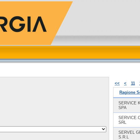
<<
<
11
Ragione S
SERVICE 
SPA
SERVICE.
SRL
SERVEL G
S.R.L