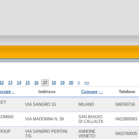
12
13
14
15
16
17
18
19
20
>
>>
ociale
↓
Indirizzo
Comune
↑↓
Telefono
KEY
VIA SANGRO 15
MILANO
049760716
COM842
SAN BIAGIO
VIA MADONNA N. 56
0422895083
DI CALLALTA
ROUP
VIA SANDRO PERTINI
ANNONE
0422760035
7/G
VENETO