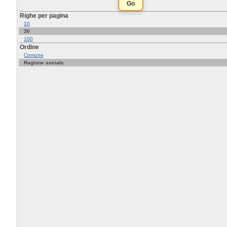
Righe per pagina
10
30
100
Ordine
Comune
Ragione sociale