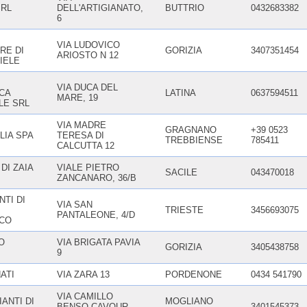
RL
DELL'ARTIGIANATO,
BUTTRIO
0432683382
6
VIA LUDOVICO
RE DI
GORIZIA
3407351454
ARIOSTO N 12
IELE
VIA DUCA DEL
CA
LATINA
0637594511
MARE, 19
LE SRL
VIA MADRE
GRAGNANO
+39 0523
LIA SPA
TERESA DI
TREBBIENSE
785411
CALCUTTA 12
 DI ZAIA
VIALE PIETRO
SACILE
043470018
ZANCANARO, 36/B
NTI DI
VIA SAN
TRIESTE
3456693075
PANTALEONE, 4/D
CO
O
VIA BRIGATA PAVIA
GORIZIA
3405438758
9
NATI
VIA ZARA 13
PORDENONE
0434 541790
VIA CAMILLO
IANTI DI
MOGLIANO
BENSO CAVOUR,
3401545373