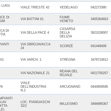
 LUIGI
VIALE TRIESTE 42
VEDELAGO
042273380
CE DI
FIUME
VIA BATTINI 61
3405364663
GIM
VENETO
CASARSA
CA DI
VIA DELLA PACE 4
DELLA
3921028007
TIA
DELIZIA
IANTI
VIA SBROJAVACCA
SCORZÈ
041449409
24
IG
VIA VARCH, 1
STREGNA
3478724812
REANA DEL
VIA NAZIONALE 21
0421700257
ROJALE
VIALE
PA
DELL'INDUSTRIA
ARCUGNANO
0444959595
N.2
MPIANTI
SLAV
LOC. PIANGIASCHI
MILLESIMO
3494995367
ITTA
32/2
LE)