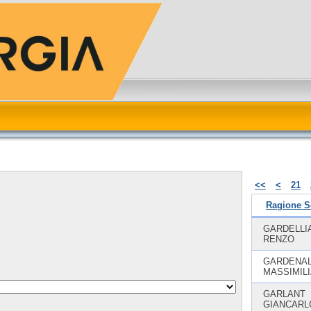
<<
<
21
Ragione S
GARDELLI
RENZO
GARDENA
MASSIMIL
GARLANT
GIANCARL