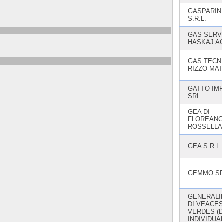
GASPARINI
S.R.L.
GAS SERVI
HASKAJ A
GAS TECNI
RIZZO MAT
GATTO IMP
SRL
GEA DI
FLOREANC
ROSSELLA
GEA S.R.L.
GEMMO S
GENERALI
DI VEACE
VERDES (D
INDIVIDUA