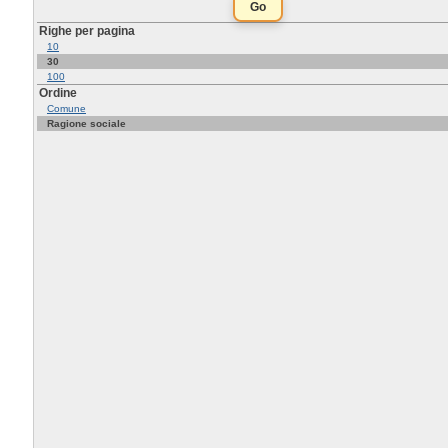
Righe per pagina
10
30
100
Ordine
Comune
Ragione sociale