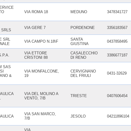
ERVICE
TO
VIA ROMA 18
MEDUNO
3478341727
VIA GERE 7
PORDENONE
3356183567
 SRLS
E SRL
SANTA
VIA CAMPO N.18\F
0437858495
NALE
GIUSTINA
VIA ETTORE
CASALECCHIO
.P.A.
3386677187
CRISTONI 88
DI RENO
M SAS
SI
VIA MONFALCONE,
CERVIGNANO
0431-32629
IANO &
19
DEL FRIULI
AULICA
VIA DEL MOLINO A
TRIESTE
0407606454
L
VENTO, 7/B
VIA SAN MARCO,
AULICA
JESOLO
04211896104
7/B
VIA