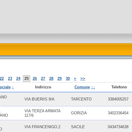
22
23
24
25
26
27
28
29
30
>
>>
ociale
↑
Indirizzo
Comune
↑↓
Telefono
ANO
VIA BUERIIS 9/A
TARCENTO
3384005257
L
VIA TERZA ARMATA
GORIZIA
3402336454
IANO
117/6
VIA FRANCENIGO,2
SACILE
0434734638
O