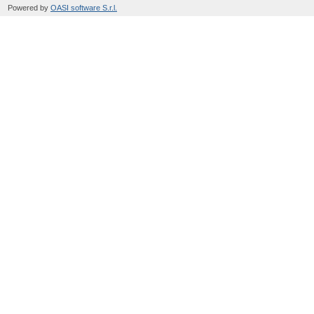
Powered by
OASI software S.r.l.