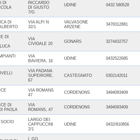
 DI
RICCARDO
UDINE
0432 580528
ICOLA
DI GIUSTO
7/G
CA DI
VIA ALPI N
VALVASONE
3478312881
ALBERTO
32/1
ARZENE
E DI
VIA
GONARS
3274432757
CIVIDALE 20
 LUCA
MPIANTI
VIA
UDINE
0432522685
BAVIERA, 16
VIA PADANA
IVELLI
SUPERIORE,
CASTEGNATO
0302142011
67
ICE
VIA ROMANS
CORDENONS
3494093409
47
CE DI
VIA
CORDENONS
3494093409
DI PAOLA
ROMANS, 47
LARGO DEI
 SOCIO
CAPPUCCINI
UDINE
0432/810856
2/1
L.GO