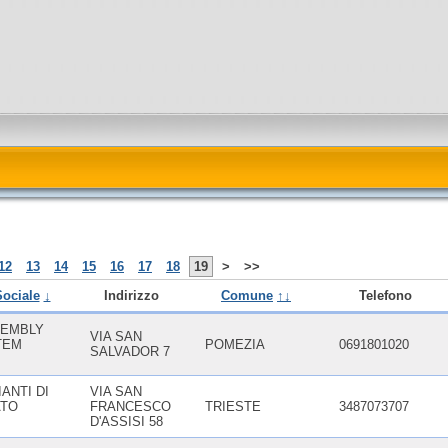
12
13
14
15
16
17
18
19
>
>>
ociale
↓
Indirizzo
Comune
↑↓
Telefono
SEMBLY
VIA SAN
TEM
POMEZIA
0691801020
SALVADOR 7
IANTI DI
VIA SAN
ATO
FRANCESCO
TRIESTE
3487073707
D'ASSISI 58