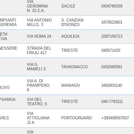
VIA
GEROMINA
SACILE
0434780339
N. 33 Z.A.
IMPIANTI
VIA ANTONIO
S. CANZIAN
3470523801
 GEREMIA
MILLO, 3
D'ISONZO
ETA'
VIA ROMA 24
AQUILEIA
3287150713
IVA
NESSERE
STRADA DEL
TRIESTE
040571425
FRIULI 417
VIA G.
TAVAGNACCO
0432565581
MAMELI 3
VIA A. DI
PRAMPERO,
MANIAGO
3455831140
OLIVO
9
PSAMGA
VIA DEL
TRIESTE
040-7793111
TEATRO, 5
VIA
SRLS
ATTIGLIANA
PORTOGRUARO
+393408587837
11 A
VIA