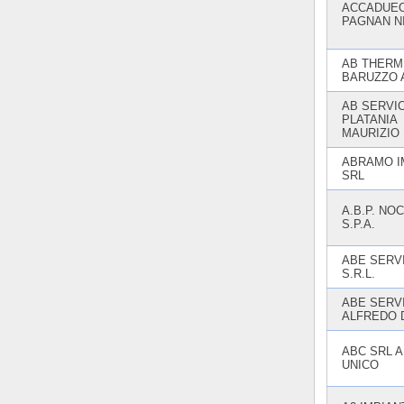
ACCADUEO
PAGNAN N
AB THERMI
BARUZZO 
AB SERVIC
PLATANIA
MAURIZIO
ABRAMO I
SRL
A.B.P. NOC
S.P.A.
ABE SERV
S.R.L.
ABE SERVI
ALFREDO 
ABC SRL A
UNICO