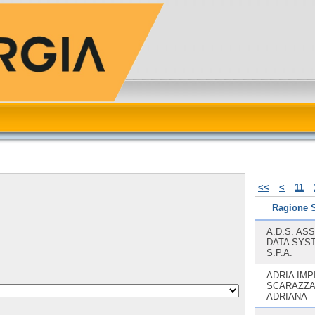
<<
<
11
Ragione S
A.D.S. AS
DATA SYS
S.P.A.
ADRIA IMP
SCARAZZ
ADRIANA