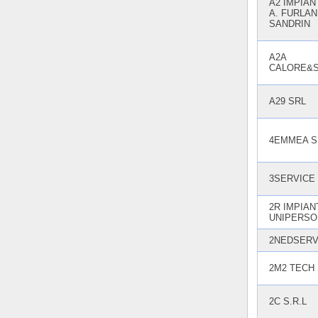
A2 IMPIAN
A. FURLANI
SANDRIN
A2A
CALORE&S
A29 SRL
4EMMEA S
3SERVICE 
2R IMPIAN
UNIPERSO
2NEDSERV
2M2 TECH
2C S.R.L