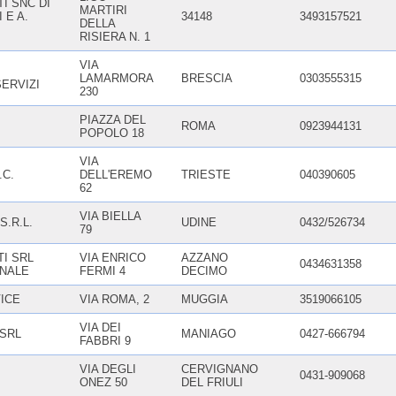
TI SNC DI
MARTIRI
 E A.
34148
3493157521
DELLA
RISIERA N. 1
VIA
LAMARMORA
BRESCIA
0303555315
ERVIZI
230
PIAZZA DEL
ROMA
0923944131
POPOLO 18
VIA
.C.
DELL'EREMO
TRIESTE
040390605
62
VIA BIELLA
S.R.L.
UDINE
0432/526734
79
TI SRL
VIA ENRICO
AZZANO
0434631358
NALE
FERMI 4
DECIMO
ICE
VIA ROMA, 2
MUGGIA
3519066105
VIA DEI
 SRL
MANIAGO
0427-666794
FABBRI 9
VIA DEGLI
CERVIGNANO
0431-909068
ONEZ 50
DEL FRIULI