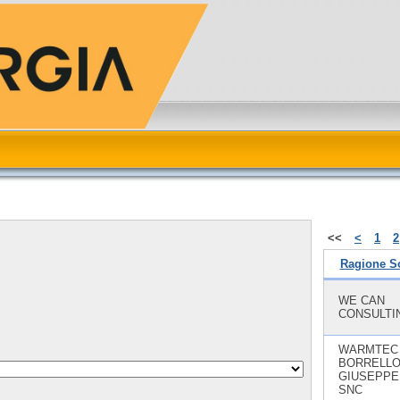
<<
<
1
2
Ragione So
WE CAN
CONSULTI
WARMTEC 
BORRELL
GIUSEPPE 
SNC