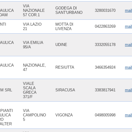
VIA
GODEGA DI
AULICA
NAZIONALE
3280031670
mai
SANT'URBANO
ADAM
57 COR.1
NTI
VIA LAZIO
MOTTA DI
0422863269
mai
21
LIVENZA
AULICA
VIA EMILIA
UDINE
3332055178
mai
95/A
AULICA
NAZIONALE,
RESIUTTA
3466354924
mai
47
VIALE
SCALA
M SRL
SIRACUSA
3383817941
mai
GRECA
371/F
PIANTI
VIA
ULICA
CAMPOLINO
VIGONZA
0498005998
mail
RO
5
WALTER