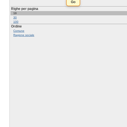
Righe per pagina
10
30
100
Ordine
Comune
Ragione sociale