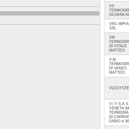
VS
TERMOIDR
OCHANA 
VRG IMPIA
SRL
VM
TERMOIDR
DI VITALE
MATTEO
V.M.
TERMOIDR
DI VANZO
MATTEO
VLGSYSTE
V.I.T S.A.S
VENETA IM
TERMIDRA
DI CARRA
FABIO & 