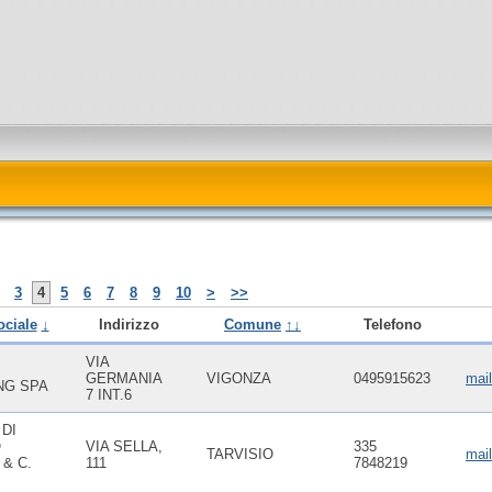
3
4
5
6
7
8
9
10
>
>>
ciale
↓
Indirizzo
Comune
↑↓
Telefono
VIA
GERMANIA
VIGONZA
0495915623
mai
NG SPA
7 INT.6
DI
O
VIA SELLA,
335
TARVISIO
mai
& C.
111
7848219