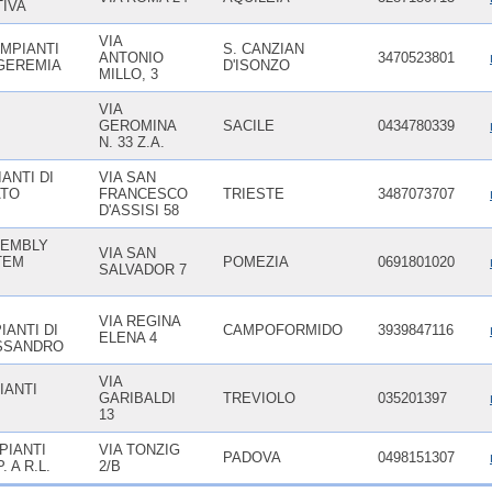
IVA
VIA
IMPIANTI
S. CANZIAN
ANTONIO
3470523801
 GEREMIA
D'ISONZO
MILLO, 3
VIA
GEROMINA
SACILE
0434780339
N. 33 Z.A.
IANTI DI
VIA SAN
ATO
FRANCESCO
TRIESTE
3487073707
D'ASSISI 58
SEMBLY
VIA SAN
TEM
POMEZIA
0691801020
SALVADOR 7
VIA REGINA
ANTI DI
CAMPOFORMIDO
3939847116
ELENA 4
SSANDRO
VIA
IANTI
GARIBALDI
TREVIOLO
035201397
13
PIANTI
VIA TONZIG
PADOVA
0498151307
 A R.L.
2/B