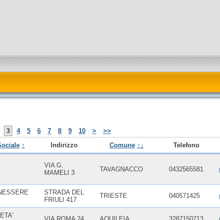
3
4
5
6
7
8
9
10
>
>>
ociale
↑
Indirizzo
Comune
↑↓
Telefono
VIA G.
TAVAGNACCO
0432565581
MAMELI 3
NESSERE
STRADA DEL
TRIESTE
040571425
FRIULI 417
ETA'
VIA ROMA 24
AQUILEIA
3287150713