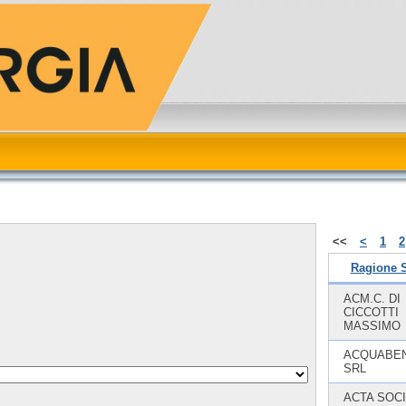
<<
<
1
2
Ragione S
ACM.C. DI
CICCOTTI
MASSIMO
ACQUABE
SRL
ACTA SOCI