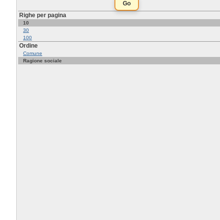
Righe per pagina
10
30
100
Ordine
Comune
Ragione sociale