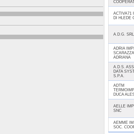
COOPERAT
ACTIVA71 
DI HLEDE
A.D.G. SRL
ADRIA IMP
SCARAZZ
ADRIANA
A.D.S. AS
DATA SYS
S.P.A.
ADTM
TERMOIMPI
DUCA ALE
AELLE IMP
SNC
AEMME IM
SOC. COOP.