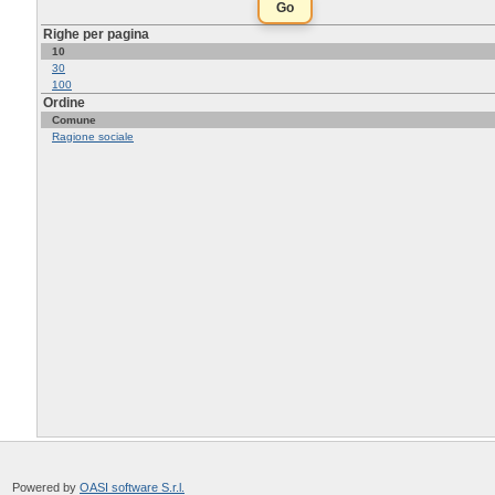
Righe per pagina
10
30
100
Ordine
Comune
Ragione sociale
Powered by
OASI software S.r.l.