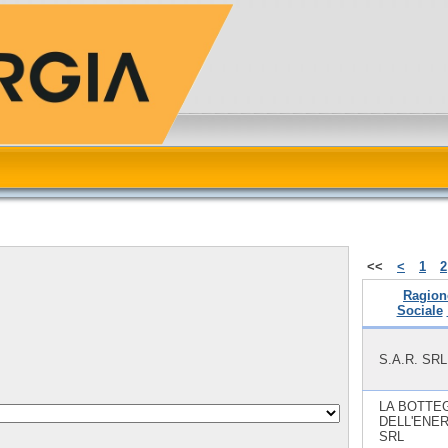
<<
<
1
2
Ragion
Sociale
S.A.R. SRL
LA BOTTE
DELL'ENE
SRL