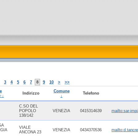
3
4
5
6
7
8
9
10
>
>>
e
Comune
Indirizzo
Telefono
↑↓
↓
C.SO DEL
POPOLO
VENEZIA
0415314639
mailto:sar-impi
138/142
GA
VIALE
RGIA
VENEZIA
0434370536
mailto:d.tancr
ANCONA 23