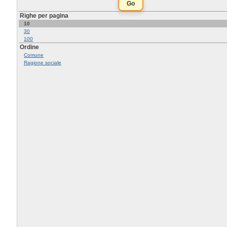
Righe per pagina
10
30
100
Ordine
Comune
Ragione sociale