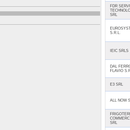
FDR SERV
TECHNOL
SRL
EUROSYS
S.R.L.
IEIC SRLS
DAL FERRO
FLAVIO S.R
E3 SRL
ALL NOW 
FRIGOTER
COMMERC
SRL