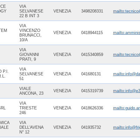
ICE
VIA
OGY
SELVANESE
VENEZIA
3498208331
mailto:tecnic
22 B INT 3
VIA
TEM
VINCENZO
VENEZIA
0418944115
mailto:ammini
BRUNACCI,
10/A
VIA
GIOVANNI
VENEZIA
0415340859
mailto:tecnico@
PRATI, 9
VIA
 P.I.
SELVANESE
VENEZIA
041680131
mailto:info@dal
.L.
51
VIALE
VENEZIA
0415319739
mailto:info@e
ANCONA, 23
VIA
SRL
TRIESTE
VENEZIA
0418626336
mailto:guido.an
246
MICA
VIA
IALE
DELL'AVENA
VENEZIA
041935732
mailto:info@fri
N° 12