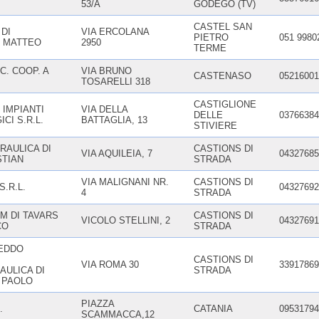
53/A
GODEGO (TV)
CASTEL SAN
DI
VIA ERCOLANA
PIETRO
051 9980
I MATTEO
2950
TERME
. COOP. A
VIA BRUNO
CASTENASO
05216001
TOSARELLI 318
CASTIGLIONE
 IMPIANTI
VIA DELLA
DELLE
03766384
CI S.R.L.
BATTAGLIA, 13
STIVIERE
RAULICA DI
CASTIONS DI
VIA AQUILEIA, 7
04327685
STIAN
STRADA
VIA MALIGNANI NR.
CASTIONS DI
S.R.L.
04327692
4
STRADA
M DI TAVARS
CASTIONS DI
VICOLO STELLINI, 2
04327691
CO
STRADA
EDDO
CASTIONS DI
VIA ROMA 30
33917869
AULICA DI
STRADA
 PAOLO
PIAZZA
.
CATANIA
09531794
SCAMMACCA,12