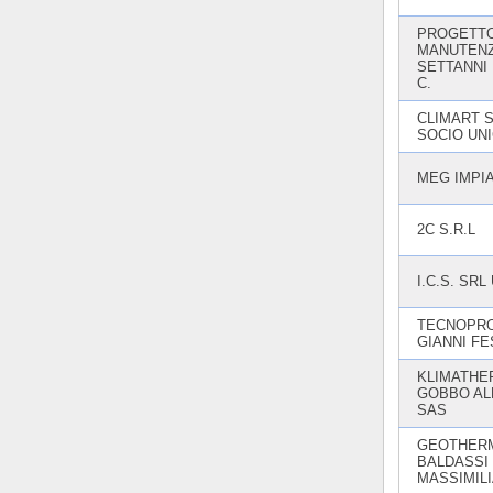
PROGETT
MANUTENZ
SETTANNI
C.
CLIMART S.
SOCIO UN
MEG IMPIA
2C S.R.L
I.C.S. SRL 
TECNOPRO
GIANNI FE
KLIMATHE
GOBBO A
SAS
GEOTHERM
BALDASSI
MASSIMILI