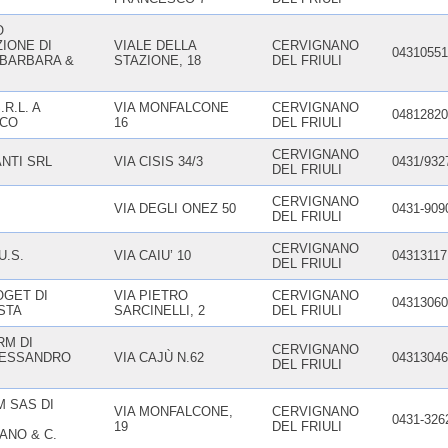
O
IONE DI
VIALE DELLA
CERVIGNANO
04310551
 BARBARA &
STAZIONE, 18
DEL FRIULI
R.L. A
VIA MONFALCONE
CERVIGNANO
04812820
ICO
16
DEL FRIULI
CERVIGNANO
NTI SRL
VIA CISIS 34/3
0431/932
DEL FRIULI
CERVIGNANO
VIA DEGLI ONEZ 50
0431-909
DEL FRIULI
CERVIGNANO
U.S.
VIA CAIU’ 10
04313117
DEL FRIULI
GET DI
VIA PIETRO
CERVIGNANO
04313060
STA
SARCINELLI, 2
DEL FRIULI
RM DI
CERVIGNANO
LESSANDRO
VIA CAJÙ N.62
04313046
DEL FRIULI
 SAS DI
VIA MONFALCONE,
CERVIGNANO
0431-326
19
DEL FRIULI
ANO & C.