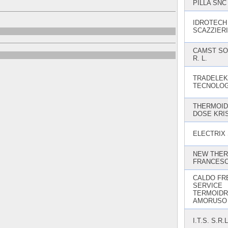
PILLA SNC
IDROTECH 
SCAZZIER
CAMST SOC
R. L.
TRADELEK
TECNOLOGI
THERMOID
DOSE KRI
ELECTRIX 
NEW THER
FRANCES
CALDO FR
SERVICE
TERMOIDR
AMORUSO
I.T.S. S.R.L