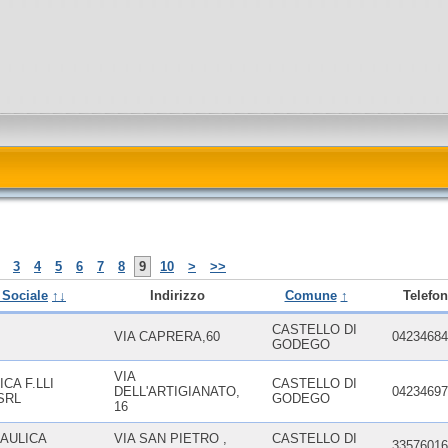
3
4
5
6
7
8
9
10
>
>>
 Sociale
↑↓
Indirizzo
Comune
↑
Telefo
CASTELLO DI
VIA CAPRERA,60
04234684
GODEGO
VIA
CA F.LLI
CASTELLO DI
DELL'ARTIGIANATO,
04234697
SRL
GODEGO
16
AULICA
VIA SAN PIETRO ,
CASTELLO DI
33576016