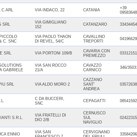
+39
.C.ARL
VIA INDACO, 22
CATANIA
09583648
VIA GIMIGLIANO
 SRL
CATANZARO
33434454
152
 PICCOLO
VIA PAOLO THAON
CAVALLINO
04196629
& C. SNC
DI REVEL, 54/C
TREPORTI
CAVARIA CON
E SRL
VIA PORTONI 109/B
03312151
PREMEZZO
SOLUTIONS
VIA SAN ROCCO
CAVAZZO
346/3503
A GABRIELE
21/A
CARNICO
CAZZANO
IU SRL
VIA ALDO MORO 2
SANT'
03572638
ANDREA
C.DA BUCCERI,
.L.
CEPAGATTI
08541592
SNC
CERNUSCO
VIA FRATELLI DI
PIANTI S.R.L.
SUL
02422315
DIO 2/B
NAVIGLIO
VIA SAN
CERVIGNANO
DUCA ENNIO
33584206
FRANCESCO 7
DEL FRIULI