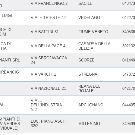
VIA FRANCENIGO,2
SACILE
043473
O
 LUIGI
VIALE TRIESTE 42
VEDELAGO
042273
CE DI
VIA BATTINI 61
FIUME VENETO
340536
GIM
CA DI
CASARSA DELLA
VIA DELLA PACE 4
392102
TIA
DELIZIA
VIA SBROJAVACCA
IANTI SRL
SCORZÈ
041449
24
LOREANCIG
VIA VARCH, 1
STREGNA
347872
REANA DEL
VIA NAZIONALE 21
042170
ROJALE
VIALE
PA
DELL'INDUSTRIA
ARCUGNANO
044495
N.2
PIANTI DI
LOC. PIANGIASCHI
V VERDES
MILLESIMO
349499
32/2
IVIDUALE)