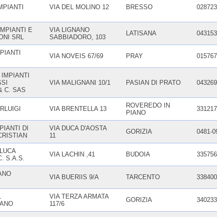
MPIANTI
VIA DEL MOLINO 12
BRESSO
028723
MPIANTI E
VIA LIGNANO
LATISANA
043153
ONI SRL
SABBIADORO, 103
MPIANTI
VIA NOVEIS 67/69
PRAY
015767
 IMPIANTI
SSI
VIA MALIGNANI 10/1
PASIAN DI PRATO
043269
 C. SAS
ROVEREDO IN
RLUIGI
VIA BRENTELLA 13
331217
PIANO
IANTI DI
VIA DUCA D'AOSTA
GORIZIA
0481-0
CRISTIAN
11
 LUCA
VIA LACHIN ,41
BUDOIA
335756
. S.A.S.
ANO
VIA BUERIIS 9/A
TARCENTO
338400
L
VIA TERZA ARMATA
GORIZIA
340233
IANO
117/6