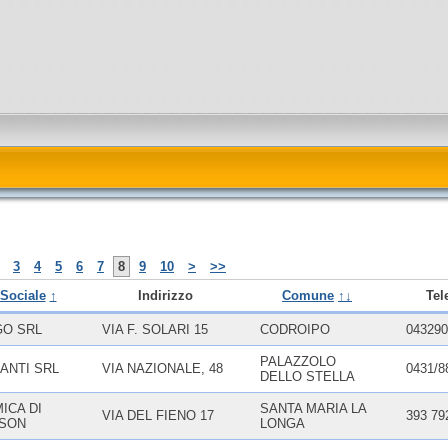
3
4
5
6
7
8
9
10
>
>>
Sociale
↑
Indirizzo
Comune
↑↓
Tel
GO SRL
VIA F. SOLARI 15
CODROIPO
043290
PALAZZOLO
IANTI SRL
VIA NAZIONALE, 48
0431/8
DELLO STELLA
ICA DI
SANTA MARIA LA
VIA DEL FIENO 17
393 79
SSON
LONGA