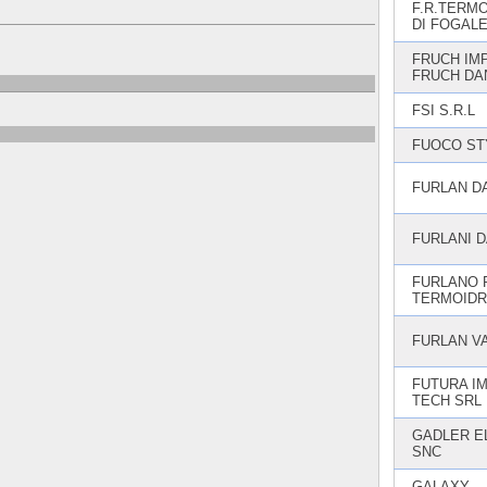
F.R.TERM
DI FOGAL
FRUCH IMP
FRUCH DA
FSI S.R.L
FUOCO ST
FURLAN D
FURLANI D
FURLANO 
TERMOIDR
FURLAN V
FUTURA IM
TECH SRL
GADLER EL
SNC
GALAXY