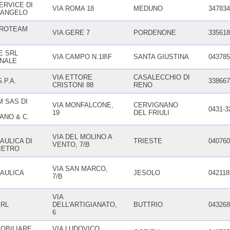
ERVICE DI
VIA ROMA 18
MEDUNO
347834
 ANGELO
DROTEAM
VIA GERE 7
PORDENONE
335618
E SRL
VIA CAMPO N.18\F
SANTA GIUSTINA
043785
NALE
VIA ETTORE
CASALECCHIO DI
.P.A.
338667
CRISTONI 88
RENO
 SAS DI
VIA MONFALCONE,
CERVIGNANO
0431-3
19
DEL FRIULI
ANO & C.
VIA DEL MOLINO A
AULICA DI
TRIESTE
040760
VENTO, 7/B
IETRO
VIA SAN MARCO,
AULICA
JESOLO
042118
7/B
VIA
RL
DELL'ARTIGIANATO,
BUTTRIO
043268
6
MOBILIARE
VIA LUDOVICO