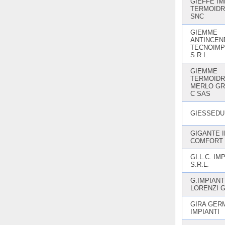
GIEFFE IM
TERMOIDR
SNC
GIEMME
ANTINCEND
TECNOIMP
S.R.L.
GIEMME
TERMOIDR
MERLO GR
C SAS
GIESSEDU
GIGANTE 
COMFORT S
GI.L.C. IM
S.R.L.
G.IMPIANTI
LORENZI 
GIRA GER
IMPIANTI