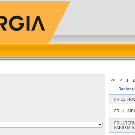
<<
<
1
2
Ragione 
FRIUL FRI
FRIUL IMP
FRIULTERM
FABIO MI