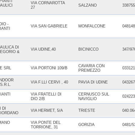
PIANTI
VIA CORNAROTTA
AULICI
SALZANO
338755
27
IO -
VIA SAN GABRIELE
MONFALCONE
048148
IANTI
AULICA DI
VIA UDINE,40
BICINICCO
347/97
EGORIO &
CAVARIA CON
E SRL
VIA PORTONI 109/B
033121
PREMEZZO
INDOOR
VIA F.LLI CERVI , 40
PAVIA DI UDINE
043267
.R.L.
PIANTI
VIA FRATELLI DI
CERNUSCO SUL
024223
DIO 2/B
NAVIGLIO
 DI
VIA HERMET, 5/A
TRIESTE
040.06
GIORDANO
MANO
VIA PONTE DEL
GORIZIA
0481/5
TORRIONE, 31