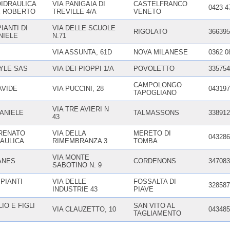
OIDRAULICA
VIA PANIGAIA DI
CASTELFRANCO
0423 4
E ROBERTO
TREVILLE 4/A
VENETO
IANTI DI
VIA DELLE SCUOLE
RIGOLATO
366395
NIELE
N.71
VIA ASSUNTA, 61D
NOVA MILANESE
0362 0
YLE SAS
VIA DEI PIOPPI 1/A
POVOLETTO
335754
CAMPOLONGO
AVIDE
VIA PUCCINI, 28
043197
TAPOGLIANO
VIA TRE AVIERI N
ANIELE
TALMASSONS
338912
43
RENATO
VIA DELLA
MERETO DI
043286
AULICA
RIMEMBRANZA 3
TOMBA
VIA MONTE
ANES
CORDENONS
347083
SABOTINO N. 9
PIANTI
VIA DELLE
FOSSALTA DI
328587
INDUSTRIE 43
PIAVE
IO E FIGLI
SAN VITO AL
VIA CLAUZETTO, 10
043485
TAGLIAMENTO