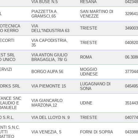
VIA BUSE N.5
RESANA
042348
PIAZZETTA A.
SAN MARTINO DI
L
329641
GRAMSCI,65
VENEZZE
MOTECNICA
VIA
TRIESTE
349003
NO KERRO
DELL''INDUSTRIA 63
ECORTI
VIA CAPODISTRIA,
TRIESTE
040820
35
ST SRL
VIA ANTON GIULIO
ROMA
06.308
O UNICO
BRAGAGLIA, 78/ G
ERVIZI
MOGGIO
BORGO AUPA 56
377044
UDINESE
LUGAGNANO DI
ORKS SRL
VIA PIEMONTE 15
045495
SONA
TANCE SNC
VIA GIANCARLO
CLAUDIO E
UDINE
351443
MARZONA,12
MANUELE
0 S.R.L.
VIA DEL LLOYD N. 9
TRIESTE
040774
NTI S.N.C.
UTTI
VIA VENEZIA, 5
FORNI DI SOPRA
043388
MATTEO