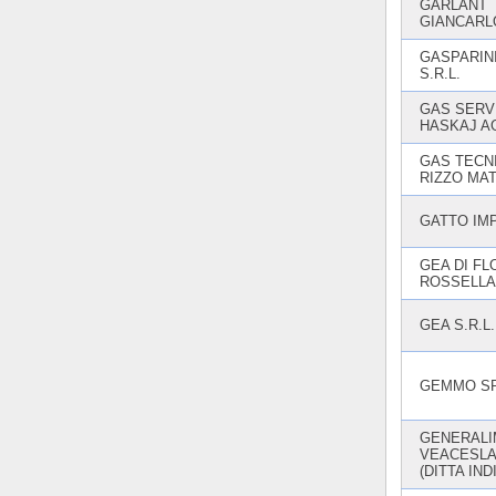
GARLANT
GIANCARL
GASPARINI
S.R.L.
GAS SERVI
HASKAJ A
GAS TECNI
RIZZO MAT
GATTO IMP
GEA DI F
ROSSELLA
GEA S.R.L.
GEMMO S
GENERALIM
VEACESLA
(DITTA IND