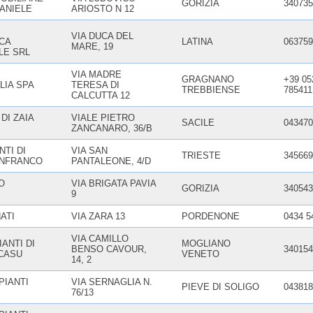
GORIZIA
340735
DANIELE
ARIOSTO N 12
VIA DUCA DEL
CA
LATINA
063759
MARE, 19
LE SRL
VIA MADRE
GRAGNANO
+39 05
LIA SPA
TERESA DI
TREBBIENSE
785411
CALCUTTA 12
 DI ZAIA
VIALE PIETRO
SACILE
043470
ZANCANARO, 36/B
NTI DI
VIA SAN
TRIESTE
345669
ANFRANCO
PANTALEONE, 4/D
O
VIA BRIGATA PAVIA
GORIZIA
340543
9
NATI
VIA ZARA 13
PORDENONE
0434 5
VIA CAMILLO
IANTI DI
MOGLIANO
BENSO CAVOUR,
340154
CASU
VENETO
14, 2
PIANTI
VIA SERNAGLIA N.
PIEVE DI SOLIGO
043818
76/13