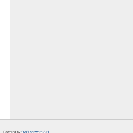
Powered by
OASI software S.r.l.