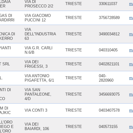
LDAIA
VIA DI
TRIESTE
330611037
ma
CER
PROSECCO 2/2
GAS DI
VIA GIACOMO
TRIESTE
3756728589
ma
ARDIRRI
PUCCINI 12
VIA
NICA DI
DELL''INDUSTRIA
TRIESTE
3490034812
ma
 KERRO
63
IANTI
VIA G.R. CARLI
TRIESTE
040310405
ma
N.6/B
VIA DEI
 SRL
TRIESTE
0402821101
ma
FRIGESSI, 3
VIA ANTONIO
040-
L.
TRIESTE
ma
PIGAFETTA, 6/1
2820960
NTI DI
VIA SAN
PANTALEONE,
TRIESTE
3456693075
ma
CO
4/D
M DI
VIA CONTI 3
TRIESTE
0403407578
m
AJKIC
LL'ORO
VIA DEI
DIEGO E
TRIESTE
040573155
ma
BAIARDI, 106
L'ORO