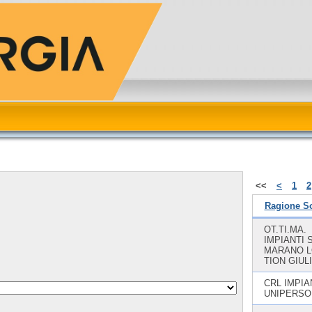
<<
<
1
2
Ragione So
OT.TI.MA.
IMPIANTI 
MARANO L
TION GIUL
CRL IMPIA
UNIPERSO