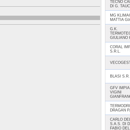
TECNO CA
DI G. TAU
MG KLIMA
MATTIA GI
G.K.
TERMOTEC
GIULIANO
CORAL IMP
S.R.L.
VECOGEST
BLASI S.R.
GFV IMPIA
VIGINI
GIANFRAN
TERMODRI
DRAGAN P
CARLO DE
S.A.S. DI 
FABIO DEL