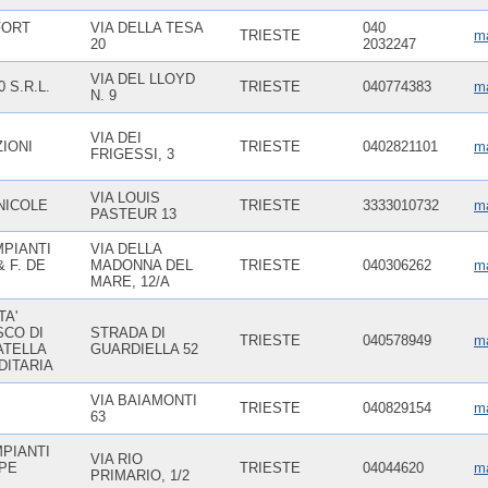
FORT
VIA DELLA TESA
040
TRIESTE
ma
20
2032247
VIA DEL LLOYD
0 S.R.L.
TRIESTE
040774383
m
N. 9
VIA DEI
IONI
TRIESTE
0402821101
ma
FRIGESSI, 3
VIA LOUIS
NICOLE
TRIESTE
3333010732
ma
PASTEUR 13
MPIANTI
VIA DELLA
& F. DE
MADONNA DEL
TRIESTE
040306262
ma
MARE, 12/A
TA'
SCO DI
STRADA DI
TRIESTE
040578949
ma
ATELLA
GUARDIELLA 52
DITARIA
VIA BAIAMONTI
.
TRIESTE
040829154
ma
63
MPIANTI
VIA RIO
PPE
TRIESTE
04044620
ma
PRIMARIO, 1/2