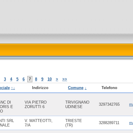
3
4
5
6
7
8
9
10
>
>>
ciale
↑↓
Indirizzo
Comune
↓
Telefono
SNC DI
VIA PIETRO
TRIVIGNANO
3297342765
ma
ORIS E
ZORUTTI 6
UDINESE
IO
NTI SRL
V. MATTEOTTI,
TRIESTE
3288289711
ma
NALE
7/A
(TR)