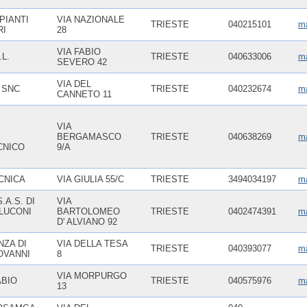
PIANTI
VIA NAZIONALE
TRIESTE
040215101
ma
RI
28
VIA FABIO
.L.
TRIESTE
040633006
ma
SEVERO 42
VIA DEL
 SNC
TRIESTE
040232674
m
CANNETO 11
VIA
BERGAMASCO
TRIESTE
040638269
ma
CNICO
9/A
CNICA
VIA GIULIA 55/C
TRIESTE
3494034197
m
.A.S. DI
VIA
LUCONI
BARTOLOMEO
TRIESTE
0402474391
ma
D' ALVIANO 92
NZA DI
VIA DELLA TESA
TRIESTE
040393077
ma
OVANNI
8
VIA MORPURGO
ABIO
TRIESTE
040575976
ma
13