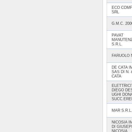
ECO COM
SRL
G.M.C. 200
PAVAT
MANUTENZ
S.R.L.
FARUOLO 
DE CATA I
SAS DI N. 
CATA
ELETTRICI
DIEGO DE
UGHI DON
SUCC.ERE
MAR S.R.L
NICOSIA I
DI GIUSE
NICOSIA