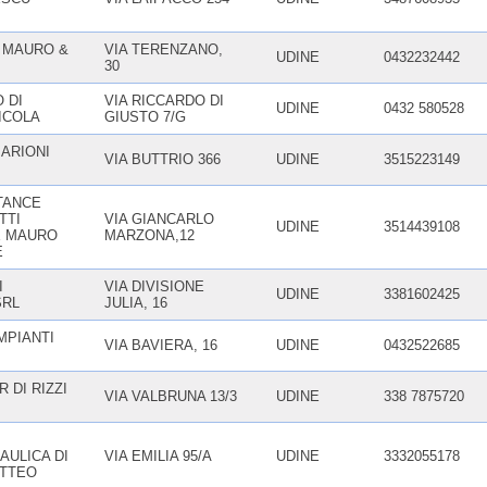
 MAURO &
VIA TERENZANO,
UDINE
0432232442
30
 DI
VIA RICCARDO DI
UDINE
0432 580528
ICOLA
GIUSTO 7/G
MARIONI
VIA BUTTRIO 366
UDINE
3515223149
TANCE
TTI
VIA GIANCARLO
UDINE
3514439108
E MAURO
MARZONA,12
E
I
VIA DIVISIONE
UDINE
3381602425
SRL
JULIA, 16
MPIANTI
VIA BAVIERA, 16
UDINE
0432522685
 DI RIZZI
VIA VALBRUNA 13/3
UDINE
338 7875720
AULICA DI
VIA EMILIA 95/A
UDINE
3332055178
ATTEO