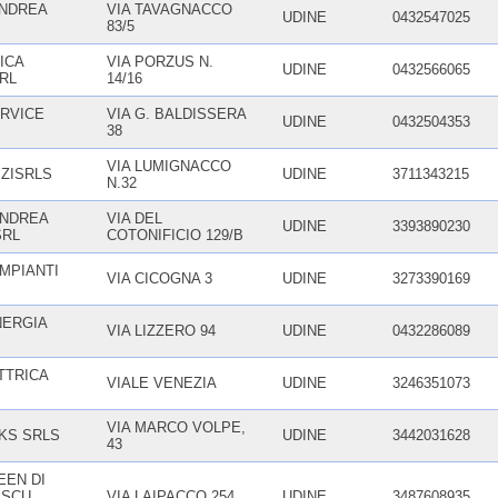
ANDREA
VIA TAVAGNACCO
UDINE
0432547025
83/5
ICA
VIA PORZUS N.
UDINE
0432566065
RL
14/16
ERVICE
VIA G. BALDISSERA
UDINE
0432504353
38
VIA LUMIGNACCO
IZISRLS
UDINE
3711343215
N.32
ANDREA
VIA DEL
UDINE
3393890230
SRL
COTONIFICIO 129/B
IMPIANTI
VIA CICOGNA 3
UDINE
3273390169
NERGIA
VIA LIZZERO 94
UDINE
0432286089
TTRICA
VIALE VENEZIA
UDINE
3246351073
VIA MARCO VOLPE,
KS SRLS
UDINE
3442031628
43
EN DI
ESCU
VIA LAIPACCO 254
UDINE
3487608935