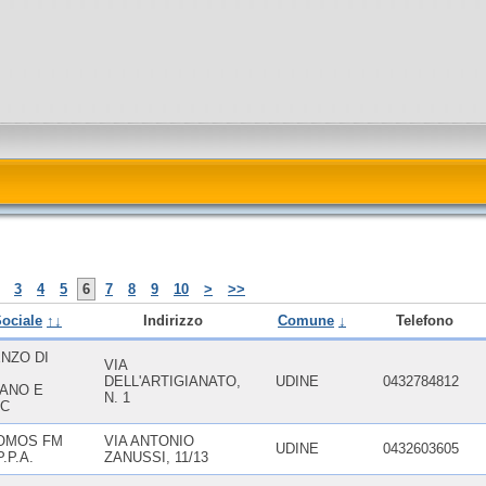
3
4
5
6
7
8
9
10
>
>>
ociale
↑↓
Indirizzo
Comune
↓
Telefono
NZO DI
VIA
DELL'ARTIGIANATO,
UDINE
0432784812
IANO E
N. 1
NC
OMOS FM
VIA ANTONIO
UDINE
0432603605
.P.A.
ZANUSSI, 11/13