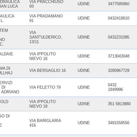
DRAULICA
VIA PRACCHIUSO
UDINE
3477585960
GIAN LUCA
93
AULICA
VIA PRADAMANO
UDINE
0432418810
.L.
91
STEM
VIA
SANT'ULDERICO,
UDINE
0432231095
NO
13/11
C.
ALDAIE
VIA IPPOLITO
UDINE
3713043048
NIEVO 16
MA DI
VIA BERSAGLIO 16
UDINE
3280967729
ULLHAJ
ERVIZI
0432
 DI
VIA FELETTO 79
UDINE
1849996
I ADRIANO
COLD
VIA IPPOLITO
UDINE
351 5813880
NIEVO 18
O DI
VIA BARIGLARIA
UDINE
3491558556
E
416