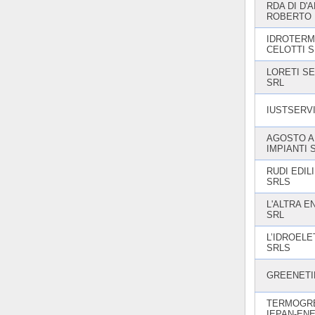
RDA DI D'
ROBERTO
IDROTERM
CELOTTI S
LORETI S
SRL
IUSTSERV
AGOSTO 
IMPIANTI 
RUDI EDIL
SRLS
L'ALTRA E
SRL
L’IDROELE
SRLS
GREENETI
TERMOGRE
IEPAN-EN