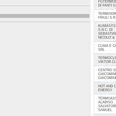
FGTERMOI
DI FANTI 
TERMOIDR
FRIULI S.R
KLIMASY
S.N.C. DI
SEBASTIA
NICOLO' & 
CLIMA E C
SRL
TERMOCLI
VIKTOR C
CENTRO S
GIACOMINI
GIACOMIN
HOT AND 
ENERGY
TERMOASS
ALABISO
SALVATOR
SAMUEL