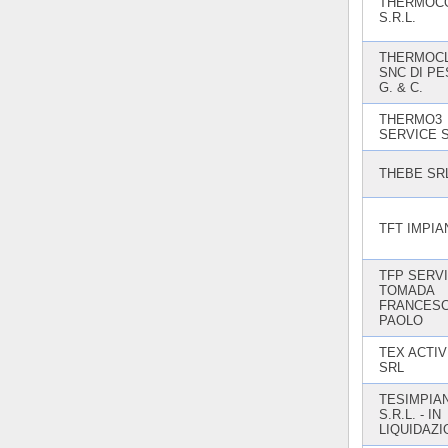
THERMOC
S.R.L.
THERMOC
SNC DI P
G. & C.
THERMO3
SERVICE S
THEBE SR
TFT IMPIA
TFP SERVI
TOMADA
FRANCES
PAOLO
TEX ACTIV
SRL
TESIMPIAN
S.R.L. - IN
LIQUIDAZI