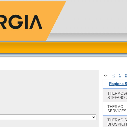
<<
<
1
2
Ragione S
THERMOSP
STEFANO 
THERMO
SERVICES
THERMO S
DI OSPICI