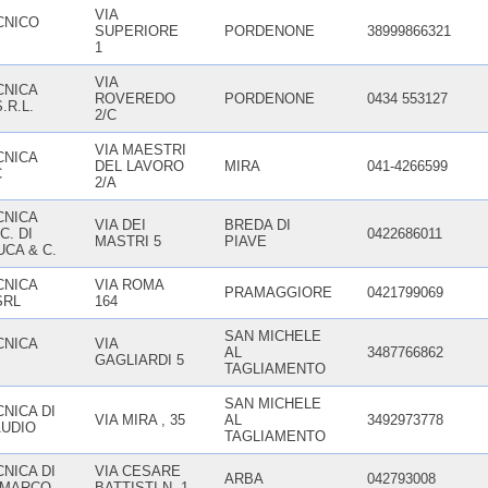
VIA
CNICO
SUPERIORE
PORDENONE
38999866321
1
VIA
CNICA
ROVEREDO
PORDENONE
0434 553127
.R.L.
2/C
VIA MAESTRI
CNICA
DEL LAVORO
MIRA
041-4266599
C
2/A
CNICA
VIA DEI
BREDA DI
C. DI
0422686011
MASTRI 5
PIAVE
CA & C.
CNICA
VIA ROMA
PRAMAGGIORE
0421799069
SRL
164
SAN MICHELE
CNICA
VIA
AL
3487766862
GAGLIARDI 5
TAGLIAMENTO
SAN MICHELE
NICA DI
VIA MIRA , 35
AL
3492973778
AUDIO
TAGLIAMENTO
NICA DI
VIA CESARE
ARBA
042793008
 MARCO
BATTISTI N. 1