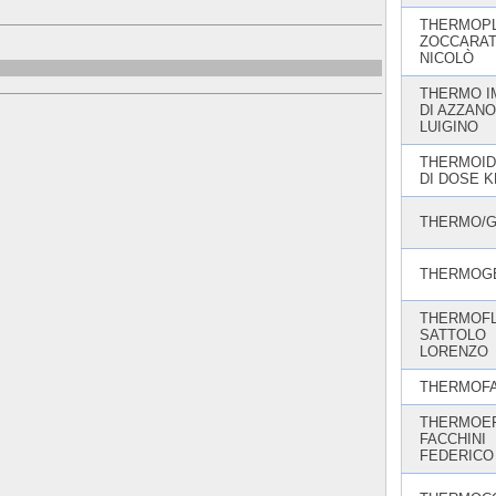
THERMOPL
ZOCCARA
NICOLÒ
THERMO I
DI AZZANO
LUIGINO
THERMOID
DI DOSE K
THERMO/G
THERMOG
THERMOFL
SATTOLO
LORENZO
THERMOFA
THERMOEF
FACCHINI
FEDERICO