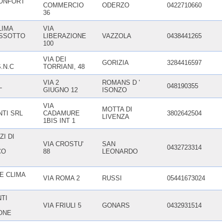
ONFORT
COMMERCIO
ODERZO
0422710660
36
LIMA
VIA
ESSOTTO
LIBERAZIONE
VAZZOLA
0438441265
100
VIA DEI
GORIZIA
3284416597
.N.C
TORRIANI, 48
VIA 2
ROMANS D '
L
048190355
GIUGNO 12
ISONZO
VIA
MOTTA DI
NTI SRL
CADAMURE
3802642504
LIVENZA
1BIS INT 1
ZI DI
VIA CROSTU'
SAN
0432723314
CO
88
LEONARDO
E CLIMA
VIA ROMA 2
RUSSI
05441673024
TI
VIA FRIULI 5
GONARS
0432931514
ONE