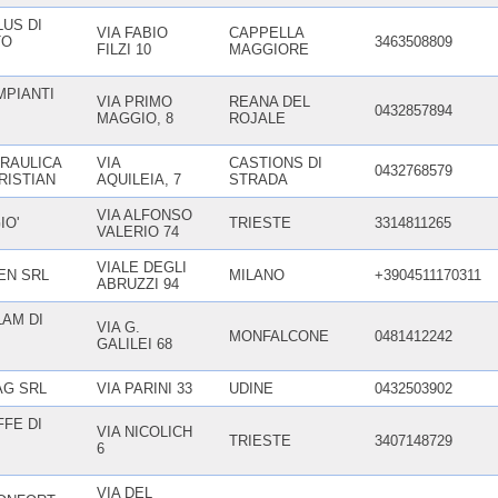
US DI
VIA FABIO
CAPPELLA
TO
3463508809
FILZI 10
MAGGIORE
MPIANTI
VIA PRIMO
REANA DEL
0432857894
MAGGIO, 8
ROJALE
RAULICA
VIA
CASTIONS DI
0432768579
RISTIAN
AQUILEIA, 7
STRADA
VIA ALFONSO
IO'
TRIESTE
3314811265
VALERIO 74
VIALE DEGLI
EN SRL
MILANO
+3904511170311
ABRUZZI 94
AM DI
VIA G.
MONFALCONE
0481412242
GALILEI 68
G SRL
VIA PARINI 33
UDINE
0432503902
FE DI
VIA NICOLICH
TRIESTE
3407148729
6
VIA DEL