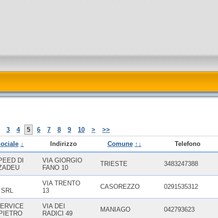
3
4
5
6
7
8
9
10
>
>>
ociale
↓
Indirizzo
Comune
↑↓
Telefono
EED DI
VIA GIORGIO
TRIESTE
3483247388
ZADEU
FANO 10
VIA TRENTO
CASOREZZO
0291535312
 SRL
13
ERVICE
VIA DEI
MANIAGO
042793623
 PIETRO
RADICI 49