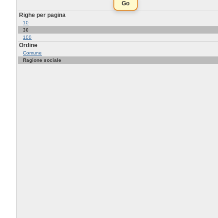
Righe per pagina
10
30
100
Ordine
Comune
Ragione sociale