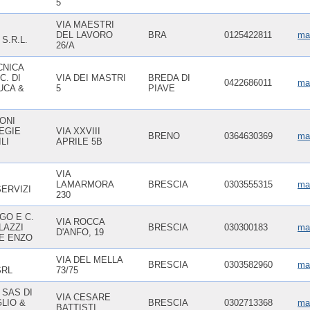
5
VIA MAESTRI
DEL LAVORO
BRA
0125422811
mai
S.R.L.
26/A
CNICA
C. DI
VIA DEI MASTRI
BREDA DI
0422686011
mai
UCA &
5
PIAVE
ONI
EGIE
VIA XXVIII
BRENO
0364630369
mai
LI
APRILE 5B
VIA
LAMARMORA
BRESCIA
0303555315
ma
ERVIZI
230
GO E C.
VIA ROCCA
LAZZI
BRESCIA
030300183
ma
D'ANFO, 19
 E ENZO
VIA DEL MELLA
BRESCIA
0303582960
mai
SRL
73/75
 SAS DI
VIA CESARE
LIO &
BRESCIA
0302713368
mai
BATTISTI