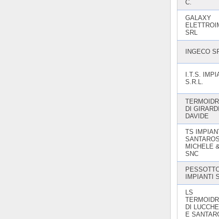
C.
GALAXY
ELETTROI
SRL
INGECO S
I.T.S. IMPI
S.R.L.
TERMOIDR
DI GIRARD
DAVIDE
TS IMPIANT
SANTARO
MICHELE &
SNC
PESSOTT
IMPIANTI 
LS
TERMOIDR
DI LUCCHE
E SANTAR