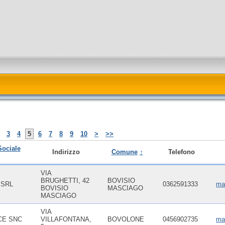
3
4
5
6
7
8
9
10
>
>>
Sociale
Indirizzo
Comune
↑
Telefono
VIA
BRUGHETTI, 42
BOVISIO
 SRL
0362591333
ma
BOVISIO
MASCIAGO
MASCIAGO
VIA
CE SNC
VILLAFONTANA,
BOVOLONE
0456902735
ma