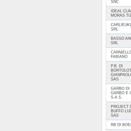
SNC
IDEAL CLI
MORAS TI
CARLIEUK
SRL
BASSO AN
SRL
CARNIELL
FABIANO
P.B. DI
BORTOLO
GIANPAOL
SAS
GARBO DI
GARBO E 
S.A.S.
PROJECT 
BUFFO LUC
SAS
RB DI BOE