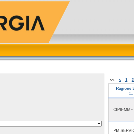
<<
<
1
2
Ragione 
↑↓
CIPIEMME
PM SERVI