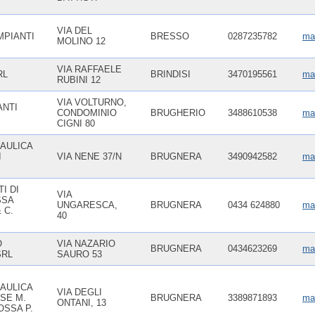
VIA DEL
MPIANTI
BRESSO
0287235782
ma
MOLINO 12
VIA RAFFAELE
RL
BRINDISI
3470195561
ma
RUBINI 12
VIA VOLTURNO,
ANTI
CONDOMINIO
BRUGHERIO
3488610538
mai
CIGNI 80
AULICA
I
VIA NENE 37/N
BRUGNERA
3490942582
mai
I DI
VIA
SSA
UNGARESCA,
BRUGNERA
0434 624880
mai
 C.
40
O
VIA NAZARIO
BRUGNERA
0434623269
ma
SRL
SAURO 53
AULICA
VIA DEGLI
SE M.
BRUGNERA
3389871893
ma
ONTANI, 13
OSSA P.