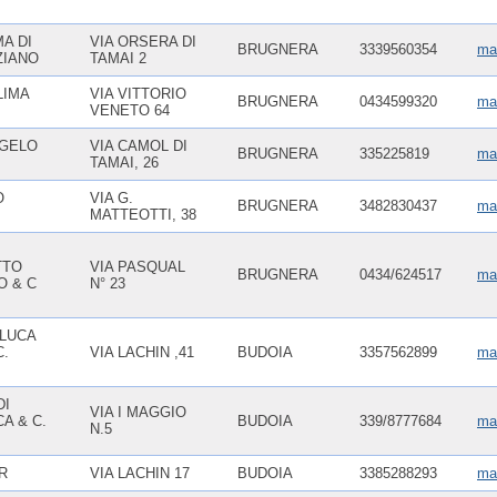
MA DI
VIA ORSERA DI
BRUGNERA
3339560354
mai
ZIANO
TAMAI 2
LIMA
VIA VITTORIO
BRUGNERA
0434599320
mai
VENETO 64
GELO
VIA CAMOL DI
BRUGNERA
335225819
ma
TAMAI, 26
O
VIA G.
BRUGNERA
3482830437
ma
MATTEOTTI, 38
TTO
VIA PASQUAL
BRUGNERA
0434/624517
mai
O & C
N° 23
 LUCA
C.
VIA LACHIN ,41
BUDOIA
3357562899
ma
DI
VIA I MAGGIO
A & C.
BUDOIA
339/8777684
ma
N.5
R
VIA LACHIN 17
BUDOIA
3385288293
ma