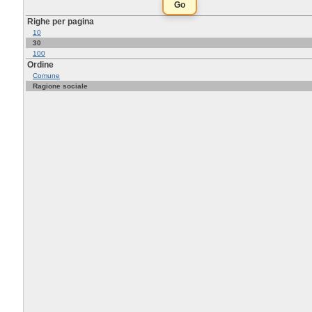
Righe per pagina
10
30
100
Ordine
Comune
Ragione sociale