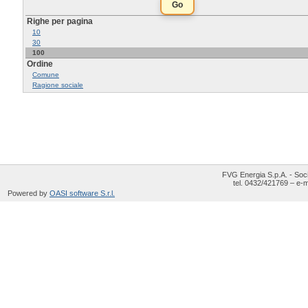
Righe per pagina
10
30
100
Ordine
Comune
Ragione sociale
FVG Energia S.p.A. - Soci
tel. 0432/421769 – e-m
Powered by
OASI software S.r.l.