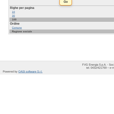
Righe per pagina
10
30
100
Ordine
Comune
Ragione sociale
FVG Energia S.p.A. - Soci
tel. 0432/421769 – e-m
Powered by
OASI software S.r.l.