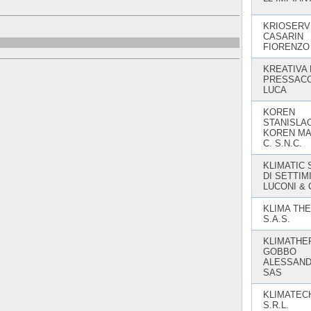
KRIOSERVI
CASARIN
FIORENZO
KREATIVA 
PRESSAC
LUCA
KOREN
STANISLAO
KOREN MA
C. S.N.C.
KLIMATIC S
DI SETTIM
LUCONI & 
KLIMA TH
S.A.S.
KLIMATHE
GOBBO
ALESSAN
SAS
KLIMATEC
S.R.L.