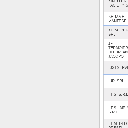
KINEO EN
FACILITY 
KERAMEFF
MANTESE 
KERALPEN
SRL
JF
TERMOIDR
DI FURLAN
JACOPO
IUSTSERV
IURI SRL
I.T.S. S.R.L
I.T.S. IMPI
S.R.L.
I.T.M. DI L
PRESTI