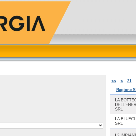
<<
<
21
Ragione S
LA BOTTE
DELL'ENE
SRL
LA BLUEC
SRL
L2 IMPIANT