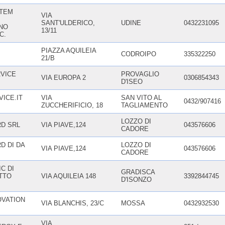
STEM
VIA
SANT'ULDERICO,
UDINE
0432231095
NO
13/11
C.
PIAZZA AQUILEIA
CODROIPO
335322250
21/B
RVICE
PROVAGLIO
VIA EUROPA 2
0306854343
D'ISEO
ICE.IT
VIA
SAN VITO AL
0432/907416
ZUCCHERIFICIO, 18
TAGLIAMENTO
LOZZO DI
RD SRL
VIA PIAVE,124
043576606
CADORE
D DI DA
LOZZO DI
VIA PIAVE,124
043576606
CADORE
C DI
GRADISCA
TTO
VIA AQUILEIA 148
3392844745
D'ISONZO
OVATION
VIA BLANCHIS, 23/C
MOSSA
0432932530
VIA