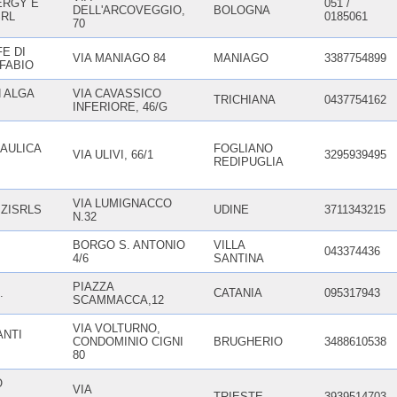
ERGY E
051 /
DELL'ARCOVEGGIO,
BOLOGNA
SRL
0185061
70
E DI
VIA MANIAGO 84
MANIAGO
3387754899
FABIO
 ALGA
VIA CAVASSICO
TRICHIANA
0437754162
INFERIORE, 46/G
AULICA
FOGLIANO
VIA ULIVI, 66/1
3295939495
REDIPUGLIA
VIA LUMIGNACCO
IZISRLS
UDINE
3711343215
N.32
BORGO S. ANTONIO
VILLA
043374436
4/6
SANTINA
PIAZZA
.
CATANIA
095317943
SCAMMACCA,12
VIA VOLTURNO,
ANTI
CONDOMINIO CIGNI
BRUGHERIO
3488610538
80
O
VIA
TRIESTE
3939514703