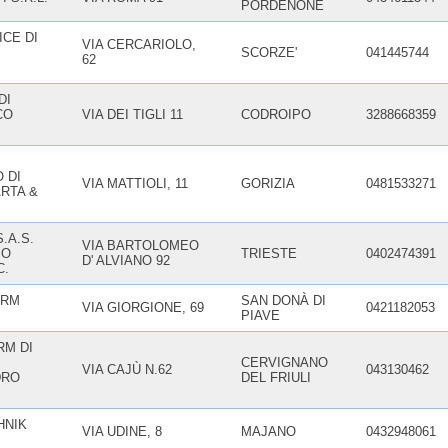
PORDENONE
CE DI
VIA CERCARIOLO,
SCORZE'
041445744
62
DI
CO
VIA DEI TIGLI 11
CODROIPO
3288668359
 DI
VIA MATTIOLI, 11
GORIZIA
0481533271
RTA &
.A.S.
VIA BARTOLOMEO
IO
TRIESTE
0402474391
D' ALVIANO 92
C.
ERM
SAN DONÀ DI
VIA GIORGIONE, 69
0421182053
PIAVE
RM DI
CERVIGNANO
VIA CAJÙ N.62
043130462
DRO
DEL FRIULI
HNIK
VIA UDINE, 8
MAJANO
0432948061