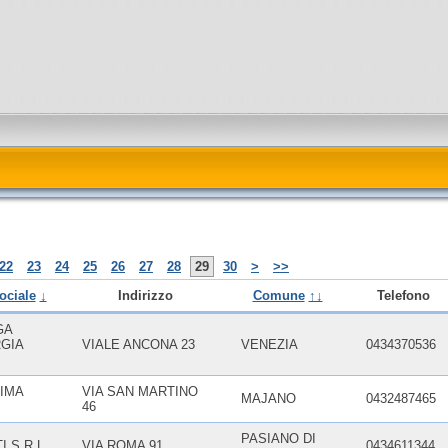
22
23
24
25
26
27
28
29
30
>
>>
ociale
↓
Indirizzo
Comune
↑↓
Telefono
GA
RGIA
VIALE ANCONA 23
VENEZIA
0434370536
LIMA
VIA SAN MARTINO
MAJANO
0432487465
46
PASIANO DI
I S.R.L.
VIA ROMA 91
0434611344