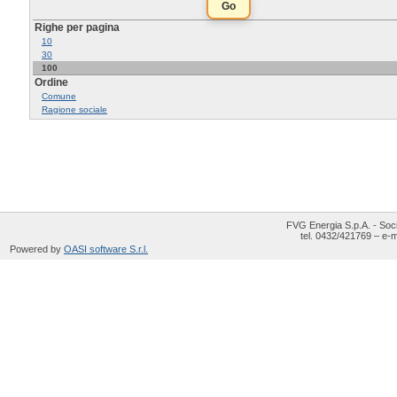
Righe per pagina
10
30
100
Ordine
Comune
Ragione sociale
FVG Energia S.p.A. - Soci
tel. 0432/421769 – e-m
Powered by
OASI software S.r.l.