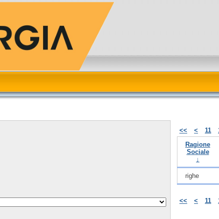
<<
<
11
Ragione
Sociale
↓
righe
<<
<
11