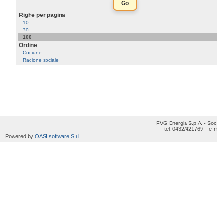
Righe per pagina
10
30
100
Ordine
Comune
Ragione sociale
FVG Energia S.p.A. - Soci
tel. 0432/421769 – e-m
Powered by
OASI software S.r.l.