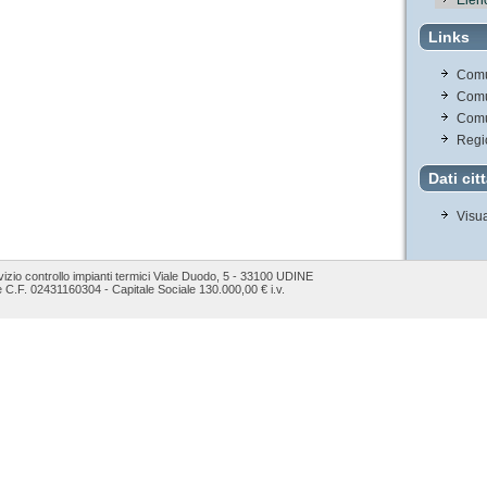
Links
Comu
Comu
Comu
Regio
Dati cit
Visua
izio controllo impianti termici Viale Duodo, 5 - 33100 UDINE
e C.F. 02431160304 - Capitale Sociale 130.000,00 € i.v.