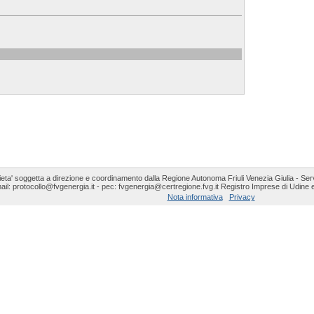
eta' soggetta a direzione e coordinamento dalla Regione Autonoma Friuli Venezia Giulia - Serv
ail: protocollo@fvgenergia.it - pec: fvgenergia@certregione.fvg.it Registro Imprese di Udine 
Nota informativa
Privacy