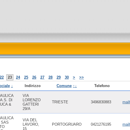
22
23
24
25
26
27
28
29
30
>
>>
ciale
↓
Indirizzo
Comune
↑↓
Telefono
AULICA
VIA
A.S. DI
LORENZO
TRIESTE
3496830883
mail
LUCA &
GATTERI
29/A
AULICA
VIA DEL
 SAS
LAVORO,
PORTOGRUARO
0421276195
mail
TTO
15