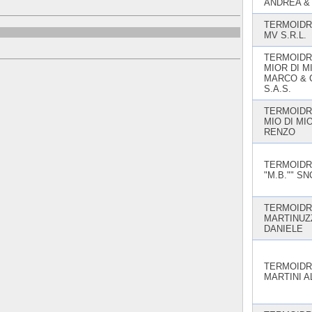
ANDREA & 
TERMOIDR
MV S.R.L.
TERMOIDR
MIOR DI M
MARCO & 
S.A.S.
TERMOIDR
MIO DI MI
RENZO
TERMOIDR
"M.B."" SN
TERMOIDR
MARTINUZ
DANIELE
TERMOIDR
MARTINI A