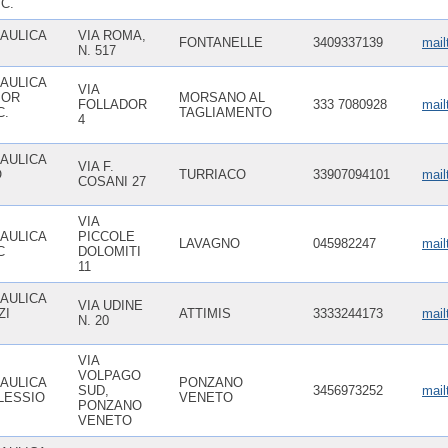
C.
AULICA
VIA ROMA,
FONTANELLE
3409337139
mail
N. 517
AULICA
VIA
IOR
MORSANO AL
FOLLADOR
333 7080928
mai
C.
TAGLIAMENTO
4
AULICA
VIA F.
O
TURRIACO
33907094101
mail
COSANI 27
VIA
AULICA
PICCOLE
LAVAGNO
045982247
mail
C
DOLOMITI
11
AULICA
VIA UDINE
ZI
ATTIMIS
3333244173
mail
N. 20
VIA
VOLPAGO
AULICA
PONZANO
SUD,
3456973252
mail
LESSIO
VENETO
PONZANO
VENETO