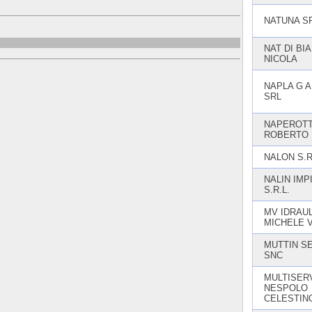
NATUNA S
NAT DI BI
NICOLA
NAPLA G A
SRL
NAPEROTT
ROBERTO
NALON S.R
NALIN IMP
S.R.L.
MV IDRAUL
MICHELE 
MUTTIN S
SNC
MULTISERV
NESPOLO
CELESTIN