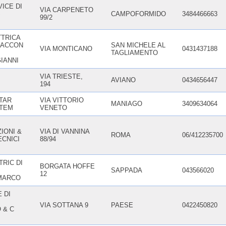
ICE DI
VIA CARPENETO
S
CAMPOFORMIDO
3484466663
99/2
TTRICA
 SACCON
SAN MICHELE AL
VIA MONTICANO
0431437188
TAGLIAMENTO
IANNI
VIA TRIESTE,
AVIANO
0434656447
194
TAR
VIA VITTORIO
MANIAGO
3409634064
STEM
VENETO
IONI &
VIA DI VANNINA
ROMA
06/412235700
ECNICI
88/94
RIC DI
BORGATA HOFFE
SAPPADA
043566020
12
MARCO
 DI
VIA SOTTANA 9
PAESE
0422450820
 & C