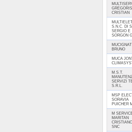
MULTISERV
GREGORI
CRISTIAN
MULTIELE
S.N.C. DI
SERGIO E
SORGON G
MUCIGNAT
BRUNO
MUCA JON
CLIMASY
M.S.T.
MANUTENZ
SERVIZI T
S.R.L.
MSP ELECT
SORAVIA
PUICHER 
M SERVICE
MARITAN
CRISTIANO
SNC