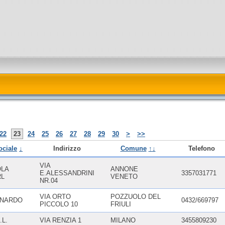
22
23
24
25
26
27
28
29
30
>
>>
ociale
↓
Indirizzo
Comune
↑↓
Telefono
VIA
OLA
ANNONE
E.ALESSANDRINI
3357031771
RL
VENETO
NR.04
VIA ORTO
POZZUOLO DEL
ONARDO
0432/669797
PICCOLO 10
FRIULI
.L.
VIA RENZIA 1
MILANO
3455809230