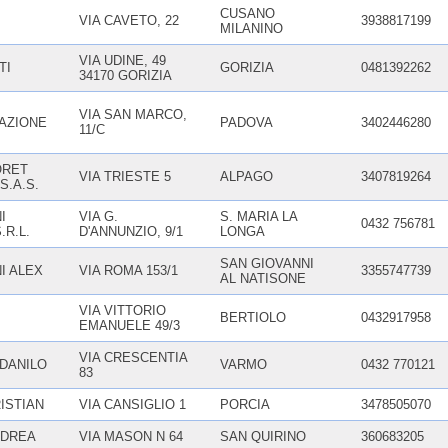
CUSANO
VIA CAVETO, 22
3938817199
MILANINO
VIA UDINE, 49
TI
GORIZIA
0481392262
34170 GORIZIA
VIA SAN MARCO,
ZAZIONE
PADOVA
3402446280
11/C
ORET
VIA TRIESTE 5
ALPAGO
3407819264
S.A.S.
I
VIA G.
S. MARIA LA
0432 756781
.R.L.
D'ANNUNZIO, 9/1
LONGA
SAN GIOVANNI
I ALEX
VIA ROMA 153/1
3355747739
AL NATISONE
VIA VITTORIO
BERTIOLO
0432917958
EMANUELE 49/3
VIA CRESCENTIA
DANILO
VARMO
0432 770121
83
ISTIAN
VIA CANSIGLIO 1
PORCIA
3478505070
NDREA
VIA MASON N 64
SAN QUIRINO
360683205