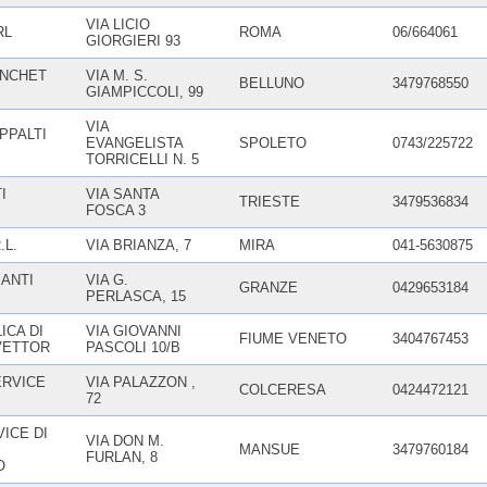
VIA LICIO
RL
ROMA
06/664061
GIORGIERI 93
ANCHET
VIA M. S.
BELLUNO
3479768550
GIAMPICCOLI, 99
VIA
PPALTI
EVANGELISTA
SPOLETO
0743/225722
TORRICELLI N. 5
I
VIA SANTA
TRIESTE
3479536834
FOSCA 3
.L.
VIA BRIANZA, 7
MIRA
041-5630875
IANTI
VIA G.
GRANZE
0429653184
PERLASCA, 15
ICA DI
VIA GIOVANNI
FIUME VENETO
3404767453
VETTOR
PASCOLI 10/B
ERVICE
VIA PALAZZON ,
COLCERESA
0424472121
72
ICE DI
VIA DON M.
MANSUE
3479760184
FURLAN, 8
O