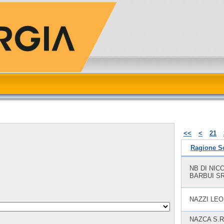
<<
<
21
Ragione S
NB DI NIC
BARBUI S
NAZZI LE
NAZCA S.R