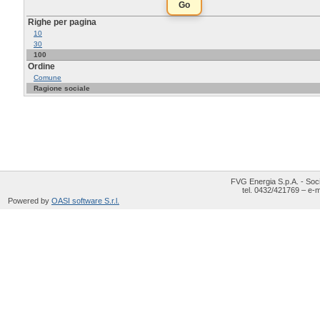
Righe per pagina
10
30
100
Ordine
Comune
Ragione sociale
FVG Energia S.p.A. - Soci
tel. 0432/421769 – e-m
Powered by
OASI software S.r.l.