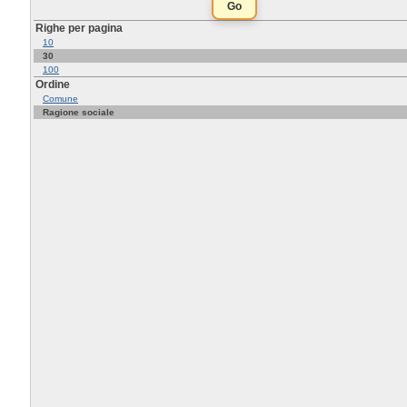
Righe per pagina
10
30
100
Ordine
Comune
Ragione sociale