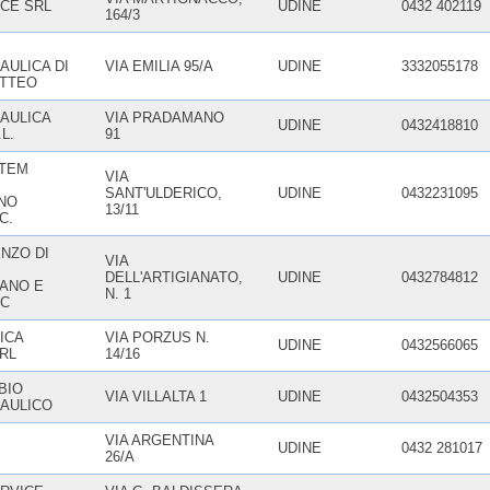
ICE SRL
UDINE
0432 402119
164/3
AULICA DI
VIA EMILIA 95/A
UDINE
3332055178
ATTEO
AULICA
VIA PRADAMANO
UDINE
0432418810
.L.
91
STEM
VIA
SANT'ULDERICO,
UDINE
0432231095
NO
13/11
C.
NZO DI
VIA
DELL'ARTIGIANATO,
UDINE
0432784812
IANO E
N. 1
NC
ICA
VIA PORZUS N.
UDINE
0432566065
RL
14/16
BIO
VIA VILLALTA 1
UDINE
0432504353
AULICO
VIA ARGENTINA
UDINE
0432 281017
26/A