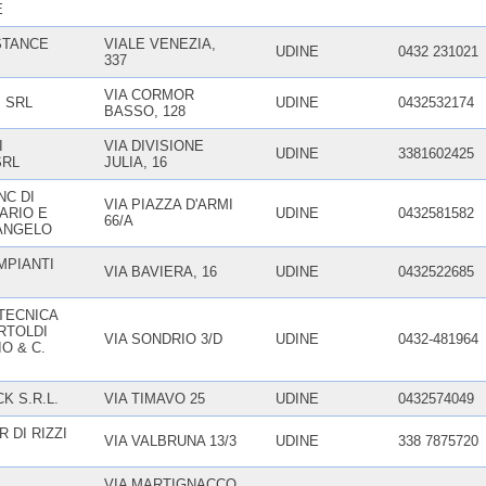
E
STANCE
VIALE VENEZIA,
UDINE
0432 231021
337
VIA CORMOR
. SRL
UDINE
0432532174
BASSO, 128
I
VIA DIVISIONE
UDINE
3381602425
SRL
JULIA, 16
NC DI
VIA PIAZZA D'ARMI
ARIO E
UDINE
0432581582
66/A
 ANGELO
MPIANTI
VIA BAVIERA, 16
UDINE
0432522685
TECNICA
RTOLDI
VIA SONDRIO 3/D
UDINE
0432-481964
IO & C.
K S.R.L.
VIA TIMAVO 25
UDINE
0432574049
 DI RIZZI
VIA VALBRUNA 13/3
UDINE
338 7875720
VIA MARTIGNACCO,