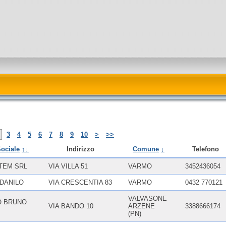
3
4
5
6
7
8
9
10
>
>>
ociale
↑↓
Indirizzo
Comune
↓
Telefono
TEM SRL
VIA VILLA 51
VARMO
3452436054
DANILO
VIA CRESCENTIA 83
VARMO
0432 770121
VALVASONE
O BRUNO
VIA BANDO 10
ARZENE
3388666174
(PN)