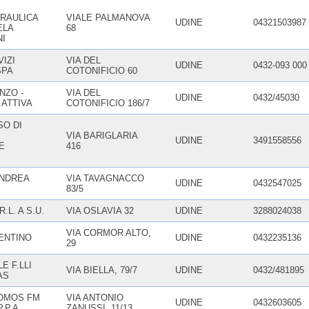
RAULICA
VIALE PALMANOVA
UDINE
04321503987
ELA
68
NI
IZI
VIA DEL
UDINE
0432-093 000
SPA
COTONIFICIO 60
NZO -
VIA DEL
UDINE
0432/45030
 ATTIVA
COTONIFICIO 186/7
O DI
VIA BARIGLARIA
UDINE
3491558556
E
416
ANDREA
VIA TAVAGNACCO
UDINE
0432547025
83/5
.L. A S.U.
VIA OSLAVIA 32
UDINE
3288024038
VIA CORMOR ALTO,
ENTINO
UDINE
0432235136
29
 F.LLI
VIA BIELLA, 79/7
UDINE
0432/481895
AS
OMOS FM
VIA ANTONIO
UDINE
0432603605
.P.A.
ZANUSSI, 11/13