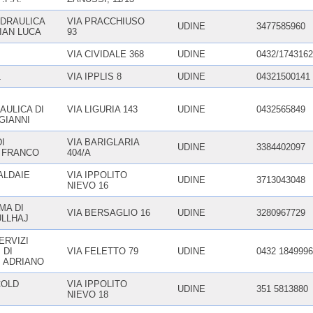
DRAULICA
VIA PRACCHIUSO
UDINE
3477585960
GIAN LUCA
93
VIA CIVIDALE 368
UDINE
0432/1743162
L
VIA IPPLIS 8
UDINE
04321500141
AULICA DI
VIA LIGURIA 143
UDINE
0432565849
GIANNI
DI
VIA BARIGLARIA
UDINE
3384402097
 FRANCO
404/A
ALDAIE
VIA IPPOLITO
UDINE
3713043048
NIEVO 16
MA DI
VIA BERSAGLIO 16
UDINE
3280967729
ULLHAJ
ERVIZI
 DI
VIA FELETTO 79
UDINE
0432 1849996
I ADRIANO
COLD
VIA IPPOLITO
UDINE
351 5813880
NIEVO 18