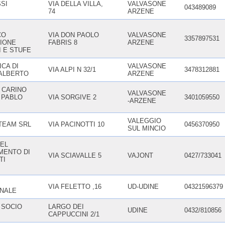
SI
VIA DELLA VILLA,
VALVASONE
043489089
74
ARZENE
CO
VIA DON PAOLO
VALVASONE
3357897531
ZIONE
FABRIS 8
ARZENE
I E STUFE
CA DI
VALVASONE
VIA ALPI N 32/1
3478312881
ALBERTO
ARZENE
 CARINO
VALVASONE
 PABLO
VIA SORGIVE 2
3401059550
-ARZENE
VALEGGIO
TEAM SRL
VIA PACINOTTI 10
0456370950
SUL MINCIO
DEL
MENTO DI
VIA SCIAVALLE 5
VAJONT
0427/733041
TI
VIA FELETTO ,16
UD-UDINE
04321596379
NALE
 SOCIO
LARGO DEI
UDINE
0432/810856
CAPPUCCINI 2/1