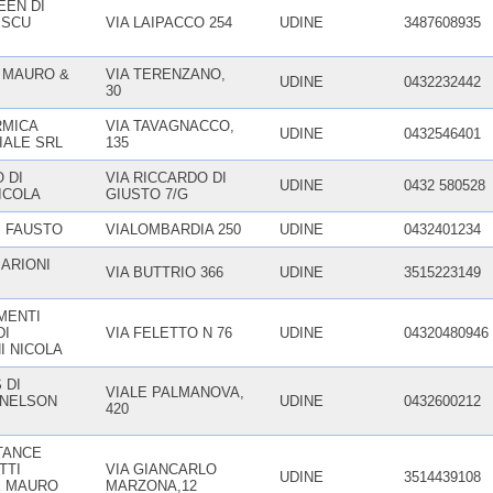
EN DI
ESCU
VIA LAIPACCO 254
UDINE
3487608935
 MAURO &
VIA TERENZANO,
UDINE
0432232442
30
RMICA
VIA TAVAGNACCO,
UDINE
0432546401
ALE SRL
135
 DI
VIA RICCARDO DI
UDINE
0432 580528
ICOLA
GIUSTO 7/G
 FAUSTO
VIALOMBARDIA 250
UDINE
0432401234
MARIONI
VIA BUTTRIO 366
UDINE
3515223149
MENTI
DI
VIA FELETTO N 76
UDINE
04320480946
I NICOLA
 DI
VIALE PALMANOVA,
 NELSON
UDINE
0432600212
420
TANCE
TTI
VIA GIANCARLO
UDINE
3514439108
E MAURO
MARZONA,12