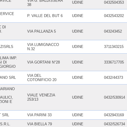
ERVICE
VIA G. BALDISSERA
UDINE
0432504353
38
SERVICE
P. VALLE DEL BUT 6
UDINE
0432543202
 DI
I.
VIA PALLANZA 5
UDINE
043243452
VIA LUMIGNACCO
IZISRLS
UDINE
3711343215
N.32
IMA IMP.
I DI
VIA GORTANI N°28
UDINE
3336717705
GIORGIO
VIA DEL
IANO SRL
UDINE
0432/44373
COTONIFICIO 20
MARIANO
VIALE VENEZIA
ULICI,
UDINE
0432/530914
253/13
IONI E
 SRL
VIA PARINI 33
UDINE
0432943169
S.R.L.
VIA BIELLA 79
UDINE
0432/526734