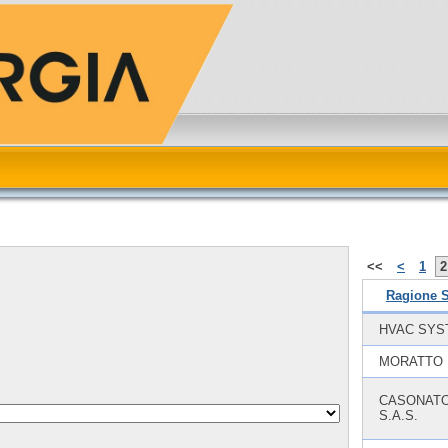
<<
<
1
2
Ragione S
HVAC SYS
MORATTO 
CASONAT
S.A.S.