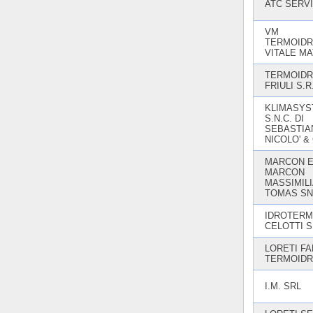
ATC SERV
VM
TERMOIDR
VITALE M
TERMOIDR
FRIULI S.R
KLIMASY
S.N.C. DI
SEBASTIA
NICOLO' & 
MARCON E
MARCON
MASSIMIL
TOMAS S
IDROTERM
CELOTTI S
LORETI FA
TERMOIDR
I.M. SRL