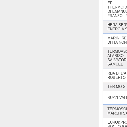
EF
THERMOID
DI EMANU
FRANZOLI
HERA SERV
ENERGIA 
MARINI RE
DITTA NON
TERMOASS
ALABISO
SALVATOR
SAMUEL
RDA DI D'
ROBERTO
TER.MO S.R
BUZZI VAL
TERMOSOLE
MARCHI S
EURO&PR
SOC. COOP