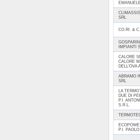
EMANUEL
CLIMASSI
SRL
CO.RI. & C
GOSPARIN
IMPIANTI 
CALORE S
CALORE M
DELL'OVA
ABRAMO I
SRL
LA TERMO
DUE DI PE
P.I. ANTON
S.R.L.
TERMOTEC
ECOPOWER
P.I. PAOLO