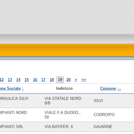
12
13
14
15
16
17
18
19
20
>
>>
one Sociale
↑
Indirizzo
Comune
↑↓
RAULICA SILVI
VIA STATALE NORD
SILVI
8/B
MPIANTI NORD
VIALE F.A.DUODO,,
CODROIPO
58
MPIANTI SRL
VIA BATIFER, 6
GAIARINE