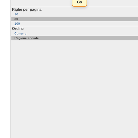
Righe per pagina
10
30
100
Ordine
Comune
Ragione sociale