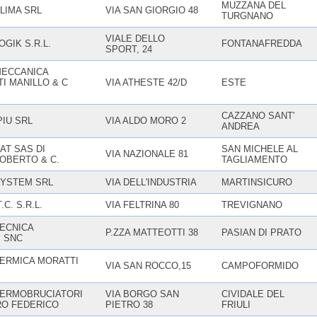
MUZZANA DEL
LIMA SRL
VIA SAN GIORGIO 48
TURGNANO
VIALE DELLO
GIK S.R.L.
FONTANAFREDDA
SPORT, 24
ECCANICA
I MANILLO & C
VIA ATHESTE 42/D
ESTE
CAZZANO SANT'
IU SRL
VIA ALDO MORO 2
ANDREA
AT SAS DI
SAN MICHELE AL
VIA NAZIONALE 81
OBERTO & C.
TAGLIAMENTO
YSTEM SRL
VIA DELL'INDUSTRIA
MARTINSICURO
C. S.R.L.
VIA FELTRINA 80
TREVIGNANO
ECNICA
P.ZZA MATTEOTTI 38
PASIAN DI PRATO
E SNC
ERMICA MORATTI
VIA SAN ROCCO,15
CAMPOFORMIDO
ERMOBRUCIATORI
VIA BORGO SAN
CIVIDALE DEL
RO FEDERICO
PIETRO 38
FRIULI