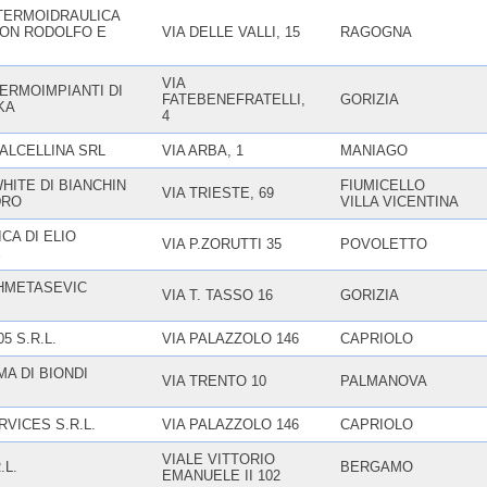
TERMOIDRAULICA
ION RODOLFO E
VIA DELLE VALLI, 15
RAGOGNA
VIA
ERMOIMPIANTI DI
FATEBENEFRATELLI,
GORIZIA
KA
4
ALCELLINA SRL
VIA ARBA, 1
MANIAGO
HITE DI BIANCHIN
FIUMICELLO
VIA TRIESTE, 69
DRO
VILLA VICENTINA
CA DI ELIO
VIA P.ZORUTTI 35
POVOLETTO
E
AHMETASEVIC
VIA T. TASSO 16
GORIZIA
05 S.R.L.
VIA PALAZZOLO 146
CAPRIOLO
MA DI BIONDI
VIA TRENTO 10
PALMANOVA
RVICES S.R.L.
VIA PALAZZOLO 146
CAPRIOLO
VIALE VITTORIO
.L.
BERGAMO
EMANUELE II 102