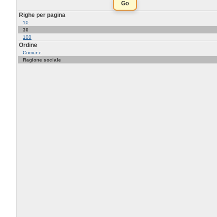
Righe per pagina
10
30
100
Ordine
Comune
Ragione sociale