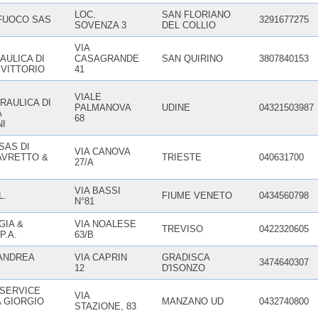
LOC.
SAN FLORIANO
FUOCO SAS
3291677275
SOVENZA 3
DEL COLLIO
VIA
AULICA DI
CASAGRANDE
SAN QUIRINO
3807840153
 VITTORIO
41
VIALE
RAULICA DI
PALMANOVA
UDINE
04321503987
A
68
NI
SAS DI
VIA CANOVA
AVRETTO &
TRIESTE
040631700
27/A
VIA BASSI
L.
FIUME VENETO
0434560798
N°81
GIA &
VIA NOALESE
TREVISO
0422320605
P.A.
63/B
 ANDREA
VIA CAPRIN
GRADISCA
3474640307
12
D'ISONZO
 SERVICE
VIA
A GIORGIO
MANZANO UD
0432740800
STAZIONE, 83