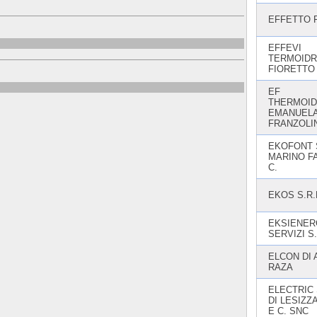
EFFETTO 
EFFEVI
TERMOIDR
FIORETTO
EF
THERMOID
EMANUEL
FRANZOLI
EKOFONT 
MARINO F
C.
EKOS S.R.
EKSIENER
SERVIZI S.
ELCON DI
RAZA
ELECTRIC
DI LESIZZ
E C. SNC