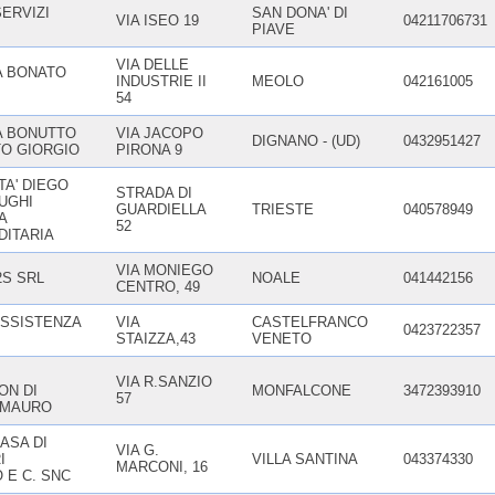
ERVIZI
SAN DONA' DI
VIA ISEO 19
04211706731
PIAVE
VIA DELLE
A BONATO
INDUSTRIE II
MEOLO
042161005
54
A BONUTTO
VIA JACOPO
DIGNANO - (UD)
0432951427
TO GIORGIO
PIRONA 9
TA' DIEGO
STRADA DI
UGHI
GUARDIELLA
TRIESTE
040578949
A
52
DITARIA
VIA MONIEGO
2S SRL
NOALE
041442156
CENTRO, 49
SSISTENZA
VIA
CASTELFRANCO
0423722357
STAIZZA,43
VENETO
VIA R.SANZIO
ON DI
MONFALCONE
3472393910
57
 MAURO
ASA DI
VIA G.
I
VILLA SANTINA
043374330
MARCONI, 16
 E C. SNC