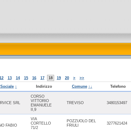
12
13
14
15
16
17
18
19
20
>
>>
Sociale
↑
Indirizzo
Comune
↑↓
Telefono
CORSO
VITTORIO
RVICE SRL
TREVISO
3480153497
EMANUELE
II,9
VIA
POZZUOLO DEL
CORTELLO
3277621424
NO FABIO
FRIULI
71/2