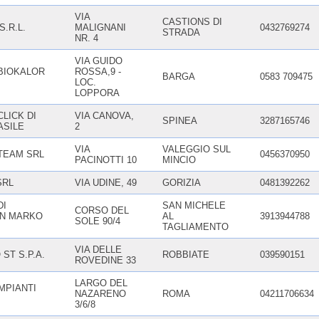
VIA
CASTIONS DI
S.R.L.
MALIGNANI
0432769274
STRADA
NR. 4
VIA GUIDO
BIOKALOR
ROSSA,9 -
BARGA
0583 709475
LOC.
LOPPORA
LICK DI
VIA CANOVA,
SPINEA
3287165746
ASILE
2
VIA
VALEGGIO SUL
TEAM SRL
0456370950
PACINOTTI 10
MINCIO
SRL
VIA UDINE, 49
GORIZIA
0481392262
DI
SAN MICHELE
CORSO DEL
N MARKO
AL
3913944788
SOLE 90/4
TAGLIAMENTO
VIA DELLE
ST S.P.A.
ROBBIATE
039590151
ROVEDINE 33
LARGO DEL
MPIANTI
NAZARENO
ROMA
04211706634
3/6/8