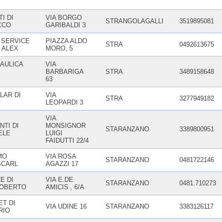
I DI
VIA BORGO
STRANGOLAGALLI
3519895081
CCO
GARIBALDI 3
 SERVICE
PIAZZA ALDO
STRA
0492613675
 ALEX
MORO, 5
AULICA
VIA
BARBARIGA
STRA
3489158648
63
LAR DI
VIA
STRA
3277949182
LEOPARDI 3
VIA
NTI DI
MONSIGNOR
STARANZANO
3389800951
IELE
LUIGI
FAIDUTTI 22/4
MO
VIA ROSA
STARANZANO
0481722146
SCARL
AGAZZI 17
E DI
VIA E.DE
STARANZANO
0481.710273
ROBERTO
AMICIS , 6/A
ET DI
VIA UDINE 16
STARANZANO
3383126117
RIO