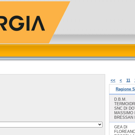
<<
<
11
Ragione S
D.B.M.
TERMOIDR
SNC DI D
MASSIMO 
BRESSAN 
GEA DI
FLOREANC