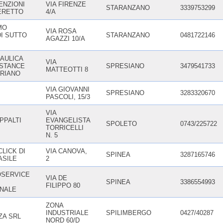
ENZIONI
VIA FIRENZE
STARANZANO
3339753299
PERETTO
4/A
MO
VIA ROSA
DI SUTTO
STARANZANO
0481722146
AGAZZI 10/A
AULICA
VIA
ISTANCE
SPRESIANO
3479541733
MATTEOTTI 8
DRIANO
VIA GIOVANNI
SPRESIANO
3283320670
PASCOLI, 15/3
VIA
PPALTI
EVANGELISTA
SPOLETO
0743/225722
TORRICELLI
N. 5
LICK DI
VIA CANOVA,
SPINEA
3287165746
ASILE
2
SERVICE
VIA DE
SPINEA
3386554993
FILIPPO 80
NALE
ZONA
INDUSTRIALE
SPILIMBERGO
0427/40287
ZA SRL
NORD 60/D