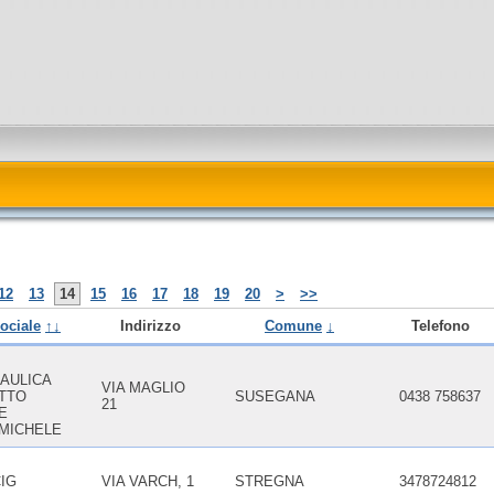
12
13
14
15
16
17
18
19
20
>
>>
ociale
↑↓
Indirizzo
Comune
↓
Telefono
AULICA
VIA MAGLIO
OTTO
SUSEGANA
0438 758637
21
E
MICHELE
IG
VIA VARCH, 1
STREGNA
3478724812