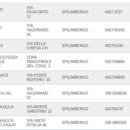
VIA
TO
PILACORTE,
SPILIMBERGO
0427 3727
12
VIA
O
VALERIANO,
SPILIMBERGO
0427/40155
42
VIA DELLA
OS
SPILIMBERGO
042751243
CHIESA 3 H
SISTENZA
ZONA
ALE
INDUSTRIALE
SPILIMBERGO
0427/40669
.
DEL COSA, 3
VICE
VIA PONTE
SPILIMBERGO
0427/40830
ROITERO, 10
VIA
SI GIL
VALERIANO
SPILIMBERGO
339 6109529
52
AULICA
VIA MONTE
SPILIMBERGO
042750737
SABOTINO 12
AULICA
VIA UNITA'
SPILIMBERGO
338 4860264
O GIULIO
D'ITALIA 46