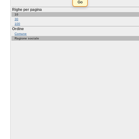
Righe per pagina
10
30
100
Ordine
Comune
Ragione sociale