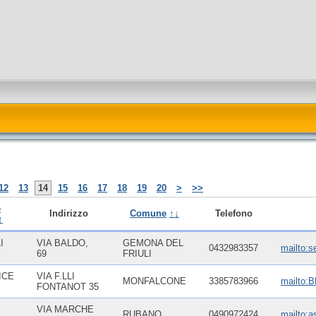
12
13
14
15
16
17
18
19
20
>
>>
e
Indirizzo
Comune
↑↓
Telefono
↑
I
VIA BALDO,
GEMONA DEL
0432983357
mailto:s
69
FRIULI
ICE
VIA F.LLI
MONFALCONE
3385783966
mailto
FONTANOT 35
VIA MARCHE
RUBANO
0490972424
mailto:a