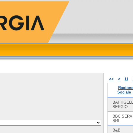
<<
<
11
Ragion
Sociale
BATTIGELL
SERGIO
BBC SERV
SRL
B&B