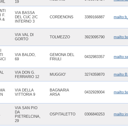
SRL
19
NTI
VIA BASSA
 F.
DEL CUC 2/C
CORDENONS
3389166887
mailto:b
A &
INTERNO 3
VIA VAL DI
TOLMEZZO
3923095790
mailto:b
GORTO
I
TI
VIA BALDO,
GEMONA DEL
0432983357
mailto:se
ICI
69
FRIULI
AL
VIA DON G.
MUGGIO'
3274359870
mailto
FERRARIO 12
IMA
VIA DELLA
BAGNARIA
0432928004
mailto:b
IN
VITTORIA 9
ARSA
VIA SAN PIO
DA
L
OSPITALETTO
0306840253
mailto:i
PIETRELCINA,
29