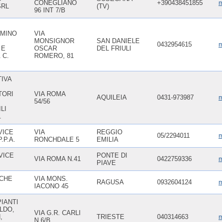
CONEGLIANO
+390438451855
m
SRL
(TV)
96 INT 7/B
MINO
VIA
MONSIGNOR
SAN DANIELE
0432954615
m
 E
OSCAR
DEL FRIULI
 C.
ROMERO, 81
IVA
TORI
VIA ROMA
AQUILEIA
0431-973987
m
54/56
LI
.
VICE
VIA
REGGIO
05/2294011
m
.P.A.
RONCHDALE 5
EMILIA
VICE
PONTE DI
VIA ROMA N.41
0422759336
m
PIAVE
CHE
VIA MONS.
RAGUSA
0932604124
m
IACONO 45
IANTI
ALDO,
VIA G.R. CARLI
,
TRIESTE
040314663
m
N.6/B