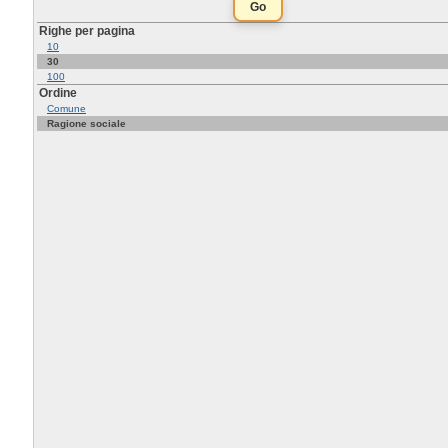
Righe per pagina
10
30
100
Ordine
Comune
Ragione sociale