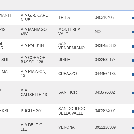
C
IANTI
VIA G.R. CARLI
TRIESTE
040310405
m
N.6/B
RIS
VIA MANIAGO
MONTEREALE
NO
m
46/A
VALC.
SE
SAN
VIA PALU' 84
0438455380
m
SRL
VENDEMIANO
VIA CORMOR
. SRL
UDINE
0432532174
m
BASSO, 128
LIMA
VIA PIAZZON,
CREAZZO
0444564165
m
19
I
VIA
SAN FIOR
0438/76382
m
CALISELLE,13
N
SAN DORLIGO
EKSIJ
PUGLIE 300
0402824091
m
DELLA VALLE
VIA DEI TIGLI
VERONA
3922128389
m
11E