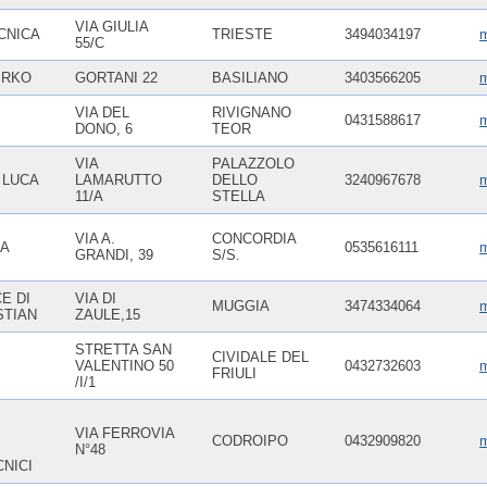
VIA GIULIA
CNICA
TRIESTE
3494034197
m
55/C
IRKO
GORTANI 22
BASILIANO
3403566205
m
VIA DEL
RIVIGNANO
0431588617
m
DONO, 6
TEOR
VIA
PALAZZOLO
 LUCA
LAMARUTTO
DELLO
3240967678
m
11/A
STELLA
VIA A.
CONCORDIA
IA
0535616111
m
GRANDI, 39
S/S.
P
E DI
VIA DI
MUGGIA
3474334064
m
STIAN
ZAULE,15
STRETTA SAN
CIVIDALE DEL
VALENTINO 50
0432732603
m
FRIULI
/I/1
VIA FERROVIA
CODROIPO
0432909820
m
N°48
NICI