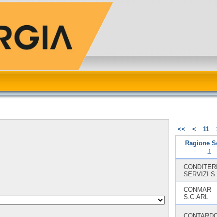
<<
<
11
Ragione S
↑
CONDITE
SERVIZI S.
CONMAR
S.C.ARL
CONTARD