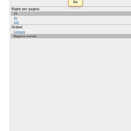
Righe per pagina
10
30
100
Ordine
Comune
Ragione sociale