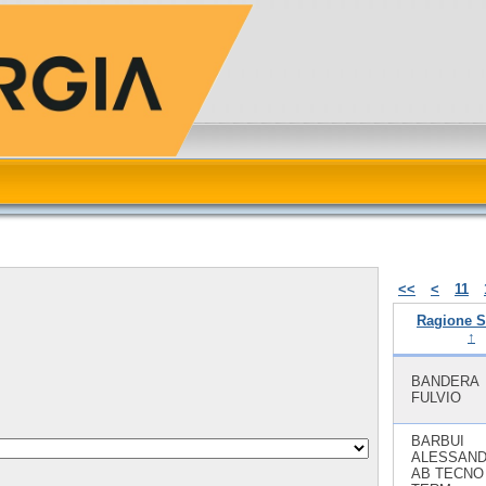
<<
<
11
Ragione S
↑
BANDERA
FULVIO
BARBUI
ALESSAND
AB TECNO