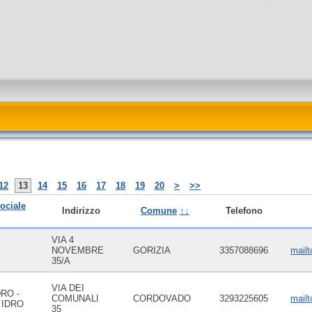
12
13
14
15
16
17
18
19
20
>
>>
ociale
Indirizzo
Comune
↑↓
Telefono
VIA 4
NOVEMBRE
GORIZIA
3357088696
mailt
35/A
VIA DEI
RO -
COMUNALI
CORDOVADO
3293225605
mailt
 IDRO
35