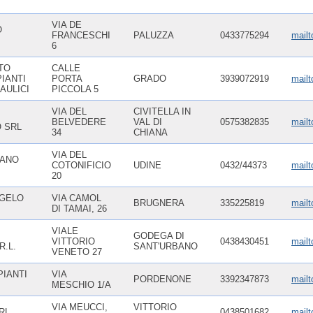
VIA DE
O
FRANCESCHI
PALUZZA
0433775294
mail
6
TO
CALLE
IANTI
PORTA
GRADO
3939072919
mailt
AULICI
PICCOLA 5
VIA DEL
CIVITELLA IN
BELVEDERE
VAL DI
0575382835
mailt
 SRL
34
CHIANA
VIA DEL
IANO
COTONIFICIO
UDINE
0432/44373
mailt
20
GELO
VIA CAMOL
BRUGNERA
335225819
mail
DI TAMAI, 26
VIALE
GODEGA DI
VITTORIO
0438430451
mailt
R.L.
SANT'URBANO
VENETO 27
PIANTI
VIA
PORDENONE
3392347873
mailt
MESCHIO 1/A
VIA MEUCCI,
VITTORIO
RL
0438501682
mailt