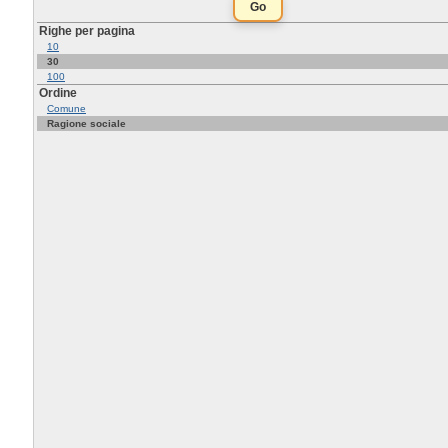
Righe per pagina
10
30
100
Ordine
Comune
Ragione sociale