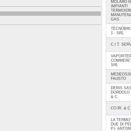
MOLARO 
IMPIANTI
TERMOIDRA
MANUTENZ
GAS
TECNOBRU
1 - SRL
C.I.T. SER
VAPORTE
COMMERC
SRL
MEDEOSS
FAUSTO
DERIS SAS
DORDOLO
& C.
CO.RI. & C
LA TERMO
DUE DI PE
P.I. ANTON