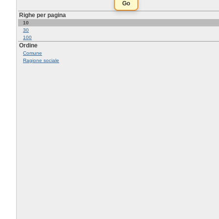
Righe per pagina
10
30
100
Ordine
Comune
Ragione sociale