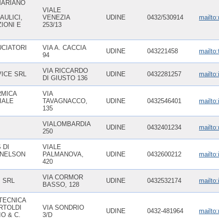
MARIANO
VIALE
ULICI,
VENEZIA
UDINE
0432/530914
mailto
IONI E
253/13
CIATORI
VIA A. CACCIA
UDINE
043221458
mailto
94
VIA RICCARDO
VICE SRL
UDINE
0432281257
mailto:
DI GIUSTO 136
RMICA
VIA
IALE
TAVAGNACCO,
UDINE
0432546401
mailto
135
I
VIALOMBARDIA
UDINE
0432401234
mailto
250
 DI
VIALE
 NELSON
PALMANOVA,
UDINE
0432600212
mailto:
420
VIA CORMOR
. SRL
UDINE
0432532174
mailto:
BASSO, 128
TECNICA
RTOLDI
VIA SONDRIO
UDINE
0432-481964
mailto
IO & C.
3/D