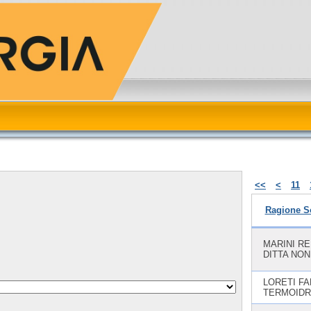
<<
<
11
Ragione S
MARINI RE
DITTA NON
LORETI FA
TERMOIDR