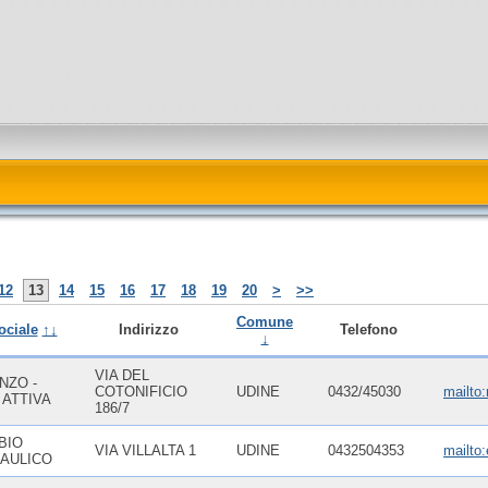
12
13
14
15
16
17
18
19
20
>
>>
Comune
ociale
↑↓
Indirizzo
Telefono
↓
VIA DEL
NZO -
COTONIFICIO
UDINE
0432/45030
mailto:
 ATTIVA
186/7
BIO
VIA VILLALTA 1
UDINE
0432504353
mailto:
AULICO