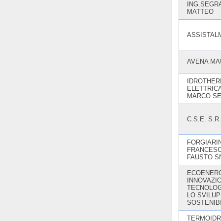
ING.SEGR
MATTEO
ASSISTAL
AVENA M
IDROTHE
ELETTRICA
MARCO S
C.S.E. S.R.
FORGIARIN
FRANCESC
FAUSTO S
ECOENERG
INNOVAZI
TECNOLOG
LO SVILU
SOSTENIB
TERMOIDR