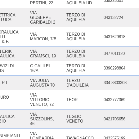
335225301
PERTINI, 22
AQUILEIA UD
VIA
TTRICA
TERZO DI
GIUSEPPE
043132724
 LUCA
AQUILEIA
GARIBALDI 2
DRAULICA
VIA
TERZO DI
LLI
0431629818
MARCON, 7/B
AQUILEIA
 & F.
 ERIK
VIA
TERZO DI
3477011120
AULICA
GRAMSCI, 19
AQUILEIA
IZI DI
G.GALILEI
TERZO DI
3396298864
IS
16/A
AQUILEIA
VIA JULIA
TERZO
.R.L.
334 8803308
AUGUSTA 70
D'AQUILEIA
VIA
AURO
VITTORIO
TEOR
0432777369
VENETO, 72
VIA
AULICA
TEGLIO
SUZZOLINS,
0421706656
BIO
VENETO
46
VIA
NIMPIANTI
LOMBARDIA
TAVAGNACCO
0432575199