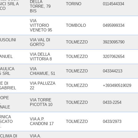
DELLA
CI SRL A
TORINO
0114544334
TORRE, 79
ICO
BIS
VIA
VITTORIO
TOMBOLO
0495999334
VENETO 95
BUSOLINI
VIA VAL DI
TOLMEZZO
3923095790
GORTO
VIA DELLA
ANUEL
TOLMEZZO
3207062654
VITTORIA 8
AULICA
VIA
TOLMEZZO
043344213
S SRL
CHIAMUE, 51
E DI
VIA PALUZZA
TOLMEZZO
+393490519029
GABRIEL
22
ROPE
VIA TORRE
.
TOLMEZZO
0433-2254
PICOTTA 10
NALE
RNICA
VIA A.P.
ESCATO
TOLMEZZO
0433/2973
CANDONI 17
.
CLIMA DI
VIA A.