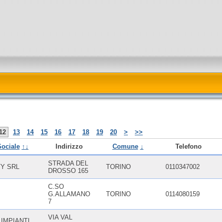
12
13
14
15
16
17
18
19
20
>
>>
ociale
↑↓
Indirizzo
Comune
↓
Telefono
STRADA DEL
TY SRL
TORINO
0110347002
DROSSO 165
C.SO
G.ALLAMANO
TORINO
0114080159
7
VIA VAL
IMPIANTI