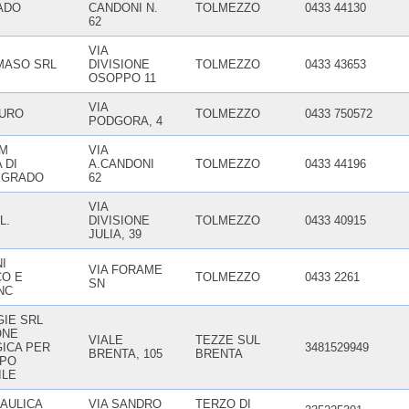
ADO
CANDONI N.
TOLMEZZO
0433 44130
62
VIA
MASO SRL
DIVISIONE
TOLMEZZO
0433 43653
OSOPPO 11
VIA
AURO
TOLMEZZO
0433 750572
PODGORA, 4
RM
VIA
 DI
A.CANDONI
TOLMEZZO
0433 44196
EGRADO
62
VIA
L.
DIVISIONE
TOLMEZZO
0433 40915
JULIA, 39
I
VIA FORAME
O E
TOLMEZZO
0433 2261
SN
NC
IE SRL
ONE
VIALE
TEZZE SUL
ICA PER
3481529949
BRENTA, 105
BRENTA
PPO
ILE
AULICA
VIA SANDRO
TERZO DI