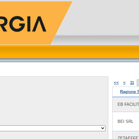
<<
<
11
Ragione S
EB FACILI
BEI SRL
ZETAEFFE 