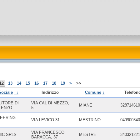
12
13
14
15
16
17
18
19
>
>>
Sociale
↑↓
Indirizzo
Comune
↓
Telefon
UTORE DI
VIA CAL DI MEZZO,
MIANE
328714610
I ENZO
5
NEERING
VIA LEVICO 31
MESTRINO
049900340
VIA FRANCESCO
IC SRLS
MESTRE
340321221
BARACCA, 37