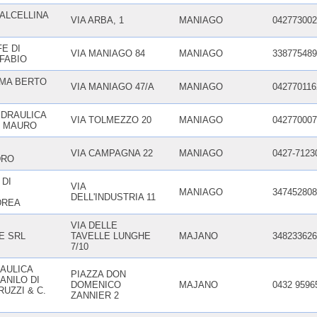
ALCELLINA
VIA ARBA, 1
MANIAGO
042773002
E DI
VIA MANIAGO 84
MANIAGO
338775489
FABIO
MA BERTO
VIA MANIAGO 47/A
MANIAGO
042770116
IDRAULICA
VIA TOLMEZZO 20
MANIAGO
042770007
T MAURO
VIA CAMPAGNA 22
MANIAGO
0427-7123
DRO
 DI
VIA
MANIAGO
347452808
DELL'INDUSTRIA 11
DREA
VIA DELLE
E SRL
TAVELLE LUNGHE
MAJANO
348233626
7/10
AULICA
PIAZZA DON
ANILO DI
DOMENICO
MAJANO
0432 9596
UZZI & C.
ZANNIER 2