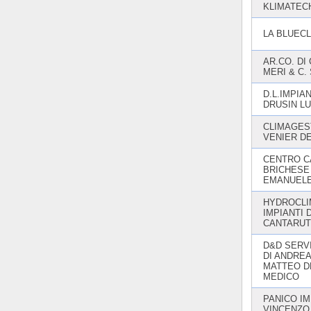
KLIMATECH
LA BLUECL
AR.CO. DI
MERI & C. 
D.L.IMPIAN
DRUSIN L
CLIMAGES
VENIER D
CENTRO C
BRICHESE
EMANUEL
HYDROCLI
IMPIANTI D
CANTARUT
D&D SERVI
DI ANDREA
MATTEO D
MEDICO
PANICO IM
VINCENZO