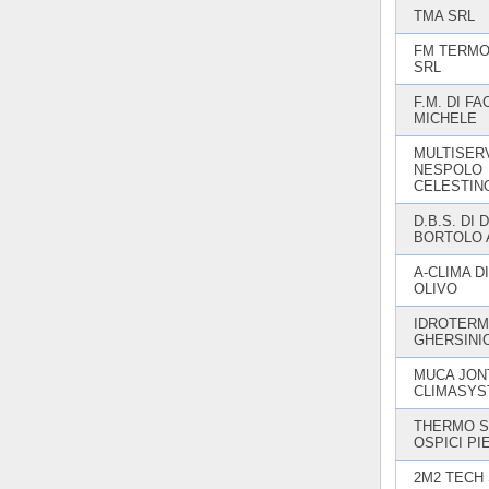
TMA SRL
FM TERMO
SRL
F.M. DI FA
MICHELE
MULTISERV
NESPOLO
CELESTIN
D.B.S. DI D
BORTOLO 
A-CLIMA D
OLIVO
IDROTERMI
GHERSINI
MUCA JON
CLIMASY
THERMO S
OSPICI PI
2M2 TECH