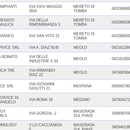
IMPIANTI
VIA XXIV MAGGIO
MERETO DI
043286805
30/A
TOMBA
RENATO
VIA DELLA
MERETO DI
043286509
AULICA
RIMEMBRANZA 3
TOMBA
MERETO DI
FRANCO
VIA SAN VITO 21
043286830
TOMBA
RVICE SRL
VIA A. DIAZ 91/B
MEOLO
042161294
A BONATO
VIA DELLE
MEOLO
042161005
INDUSTRIE II 54
ICA TRE
VIA ARMANDO
MEOLO
347490304
DIAZ 22
VIA GIOVANNI
ICE SRL
MENTANA
068365790
GIOLITTI 21
ERVICE DI
VIA ROMA 18
MEDUNO
347834172
 ANGELO
RGY
MASERADA
VIA GORIZIA, 2
340839759
RLS
SUL PIAVE
HNOLOGY
V.LO CACCIANIGA
MASERADA
340346138
5
SUL PIAVE