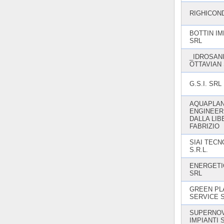
RIGHICON
BOTTIN IM
SRL
_IDROSAN
OTTAVIAN 
G.S.I. SRL
AQUAPLA
ENGINEER
DALLA LIB
FABRIZIO
SIAI TEC
S.R.L.
ENERGETIC
SRL
GREEN PL
SERVICE 
SUPERNO
IMPIANTI S