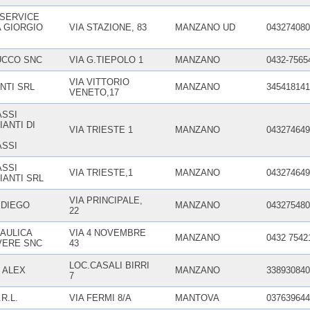
 SERVICE
A GIORGIO
VIA STAZIONE, 83
MANZANO UD
043274080
UCCO SNC
VIA G.TIEPOLO 1
MANZANO
0432-7565
VIA VITTORIO
NTI SRL
MANZANO
345418141
VENETO,17
SSI
ANTI DI
VIA TRIESTE 1
MANZANO
043274649
SSI
SSI
VIA TRIESTE,1
MANZANO
043274649
IANTI SRL
VIA PRINCIPALE,
 DIEGO
MANZANO
043275480
22
AULICA
VIA 4 NOVEMBRE
MANZANO
0432 7542
VERE SNC
43
LOC.CASALI BIRRI
 ALEX
MANZANO
338930840
7
R.L.
VIA FERMI 8/A
MANTOVA
037639644