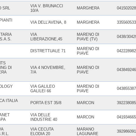
VIA V. BRUNACCI
D SRL
MARGHERA
041502028
10/A
PIANTI
VIA DELL'AVENA, 8
MARGHERA
335560533
ITARIA
VIA
MARENO DI
0438/3042
S.A.S.
LIBERAZIONE,45
PIAVE (TV)
MARENO DI
DISTRETTUALE 71
042228982
PIAVE
NTS
ING DI
VIA 4 NOVEMBRE,
MARENO DI
043849246
ERA
7/A
PIAVE
NOLOGY
VIA GALILEO
MARENO DI
043855387
GALILEI 66
PIAVE
A ITALIA
PORTA EST 35/8
MARCON
392238085
ANET
VIA DELLE
MARCON
041934665
SPA
INDUSTRIE 40
VA
VIA CECUTA
MARANO
392986091
.R.L.
ELODIA 20
LAGUNARE