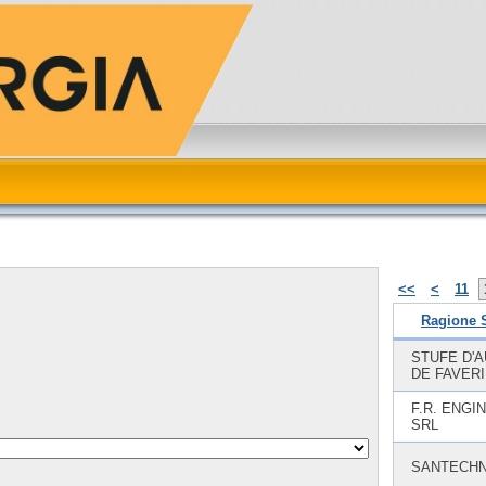
<<
<
11
Ragione 
STUFE D'A
DE FAVER
F.R. ENGI
SRL
SANTECHN