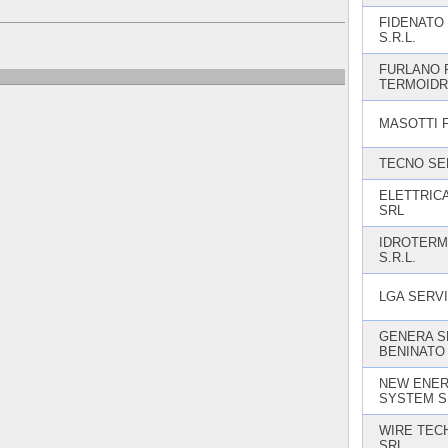
FIDENATO 
S.R.L.
FURLANO 
TERMOIDR
MASOTTI 
TECNO SE
ELETTRIC
SRL
IDROTERM
S.R.L.
LGA SERV
GENERA S
BENINATO
NEW ENE
SYSTEM S
WIRE TEC
SRL