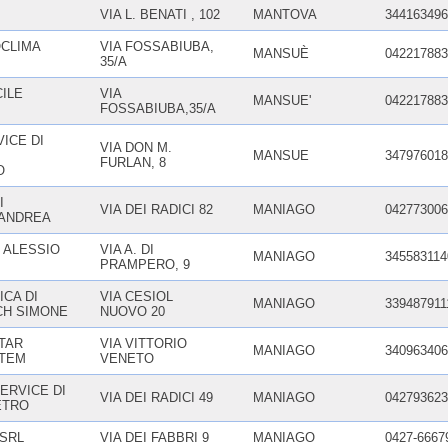
VIA L. BENATI , 102
MANTOVA
344163496
CLIMA
VIA FOSSABIUBA,
MANSUÈ
042217883
35/A
CILE
VIA
MANSUE'
042217883
FOSSABIUBA,35/A
ICE DI
VIA DON M.
MANSUE
347976018
FURLAN, 8
O
I
VIA DEI RADICI 82
MANIAGO
042773006
ANDREA
I ALESSIO
VIA A. DI
MANIAGO
345583114
PRAMPERO, 9
CA DI
VIA CESIOL
MANIAGO
339487911
CH SIMONE
NUOVO 20
TAR
VIA VITTORIO
MANIAGO
340963406
STEM
VENETO
ERVICE DI
VIA DEI RADICI 49
MANIAGO
042793623
ETRO
 SRL
VIA DEI FABBRI 9
MANIAGO
0427-6667