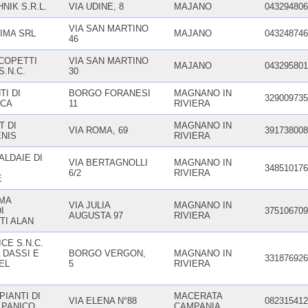
NIK S.R.L.
VIA UDINE, 8
MAJANO
043294806
VIA SAN MARTINO
IMA SRL
MAJANO
043248746
46
 COPETTI
VIA SAN MARTINO
MAJANO
043295801
S.N.C.
30
TI DI
BORGO FORANESI
MAGNANO IN
329009735
UCA
11
RIVIERA
T DI
MAGNANO IN
VIA ROMA, 69
391738008
ENIS
RIVIERA
ALDAIE DI
VIA BERTAGNOLLI
MAGNANO IN
348510176
6/2
RIVIERA
E
MA
VIA JULIA
MAGNANO IN
I
375106709
AUGUSTA 97
RIVIERA
TI ALAN
CE S.N.C.
 DASSI E
BORGO VERGON,
MAGNANO IN
331876926
EL
5
RIVIERA
PIANTI DI
MACERATA
VIA ELENA N°88
082315412
 PANICO
CAMPANIA