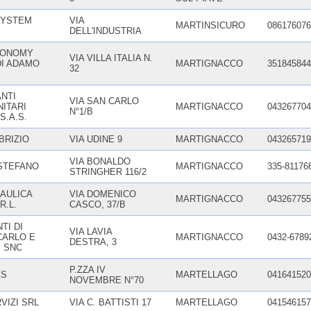
SYSTEM
VIA
MARTINSICURO
086176076
DELL'INDUSTRIA
CONOMY
VIA VILLA ITALIA N.
DI ADAMO
MARTIGNACCO
351845844
32
ANTI
VIA SAN CARLO
ITARI
MARTIGNACCO
043267704
N°1/B
S.A.S.
BRIZIO
VIA UDINE 9
MARTIGNACCO
043265719
VIA BONALDO
 STEFANO
MARTIGNACCO
335-81176
STRINGHER 116/2
AULICA
VIA DOMENICO
MARTIGNACCO
043267755
R.L.
CASCO, 37/B
NTI DI
VIA LAVIA
CARLO E
MARTIGNACCO
0432-6789
DESTRA, 3
. SNC
P.ZZA IV
AS
MARTELLAGO
041641520
NOVEMBRE N°70
VIZI SRL
VIA C. BATTISTI 17
MARTELLAGO
041546157