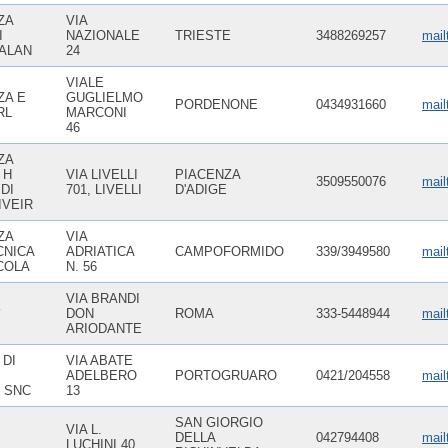
ZA
VIA
I
NAZIONALE
TRIESTE
3488269257
mail
 ALAN
24
VIALE
ZA E
GUGLIELMO
PORDENONE
0434931660
mail
RL
MARCONI
46
ZA
 H
VIA LIVELLI
PIACENZA
3509550076
mail
 DI
701, LIVELLI
D'ADIGE
IVEIR
ZA
VIA
CNICA
ADRIATICA
CAMPOFORMIDO
339/3949580
mail
COLA
N. 56
VIA BRANDI
K
DON
ROMA
333-5448944
mail
ARIODANTE
 DI
VIA ABATE
ADELBERO
PORTOGRUARO
0421/204558
mail
. SNC
13
SAN GIORGIO
VIA L.
DELLA
042794408
mail
LUCHINI 40