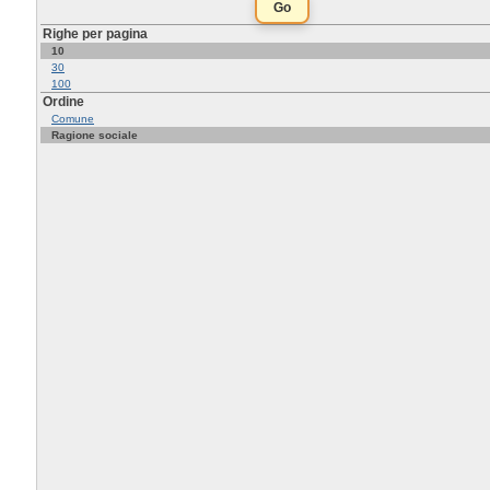
Righe per pagina
10
30
100
Ordine
Comune
Ragione sociale