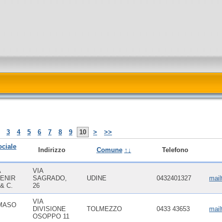
3
4
5
6
7
8
9
10
>
>>
ciale
Indirizzo
Comune
↑↓
Telefono
A
VIA
VENIR
SAGRADO,
UDINE
0432401327
mail
& C.
26
VIA
MASO
DIVISIONE
TOLMEZZO
0433 43653
mail
OSOPPO 11