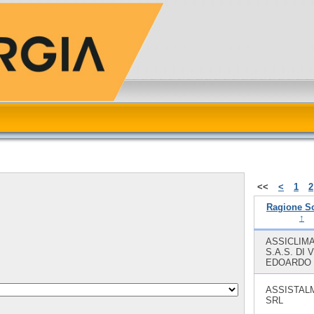
<<
<
1
2
Ragione So
↑
ASSICLIM
S.A.S. DI 
EDOARDO 
ASSISTAL
SRL